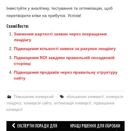
Інвестуйте у аналітику, тестування та оптимізацію, щоб
перетворити кліки на прибуток. Успіхів!
Схожі Пости:
Зниження вартості заявки через покращення
лендінгу
Підвищення кількості заявок за рахунок лендінгу
Підвищення ROI завдяки правильній посадковій
сторінці
Підвищення продажів через правильну структуру
сайту
Повышение конверсий
збільшення конверсії
,
конверсія
лендінгу
,
конверсія сайту
,
оптимізація конверсії
,
підвищення
конверсії
Post
ЕКСПЕРТНІ ПОРАДИ ДЛЯ
КРАЩІ РІШЕННЯ ДЛЯ ОБРОБКИ