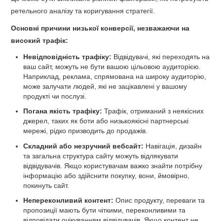
ретельного аналізу та коригування стратегії.
Основні причини низької конверсії, незважаючи на
високий трафік:
Невідповідність трафіку:
Відвідувачі, які переходять на
ваш сайт, можуть не бути вашою цільовою аудиторією.
Наприклад, реклама, спрямована на широку аудиторію,
може залучати людей, які не зацікавлені у вашому
продукті чи послузі.
Погана якість трафіку:
Трафік, отриманий з неякісних
джерел, таких як боти або низькоякісні партнерські
мережі, рідко призводить до продажів.
Складний або незручний вебсайт:
Навігація, дизайн
та загальна структура сайту можуть відлякувати
відвідувачів. Якщо користувачам важко знайти потрібну
інформацію або здійснити покупку, вони, ймовірно,
покинуть сайт.
Непереконливий контент:
Опис продукту, переваги та
пропозиції мають бути чіткими, переконливими та
відповідати очікуванням відвідувачів. Якщо контент не