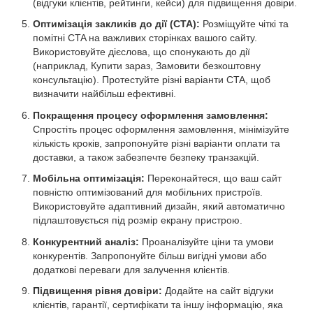
(відгуки клієнтів, рейтинги, кейси) для підвищення довіри.
Оптимізація закликів до дії (CTA):
Розміщуйте чіткі та
помітні CTA на важливих сторінках вашого сайту.
Використовуйте дієслова, що спонукають до дії
(наприклад, Купити зараз, Замовити безкоштовну
консультацію). Протестуйте різні варіанти CTA, щоб
визначити найбільш ефективні.
Покращення процесу оформлення замовлення:
Спростіть процес оформлення замовлення, мінімізуйте
кількість кроків, запропонуйте різні варіанти оплати та
доставки, а також забезпечте безпеку транзакцій.
Мобільна оптимізація:
Переконайтеся, що ваш сайт
повністю оптимізований для мобільних пристроїв.
Використовуйте адаптивний дизайн, який автоматично
підлаштовується під розмір екрану пристрою.
Конкурентний аналіз:
Проаналізуйте ціни та умови
конкурентів. Запропонуйте більш вигідні умови або
додаткові переваги для залучення клієнтів.
Підвищення рівня довіри:
Додайте на сайт відгуки
клієнтів, гарантії, сертифікати та іншу інформацію, яка