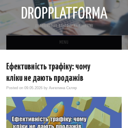
DROPPLATFORMA
ДРОПШИППІНГ ПЛАТФОРМА В УКРАЇНІ
MENU
ГОЛОВНА
Ефективність трафіку: чому
КОНТАКТНА ІНФОРМАЦІЯ
кліки не дають продажів
ПРО НАС
Posted on
09.05.2026
by
Ангелина Скляр
САЙТ БЕЗКОШТОВНО
CRM ДЛЯ ТОВАРКИ