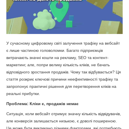
У сучасному цифровому світі залучення трафіку на вебсайт
є лише частиною головоломки. Багато підприємців
витрачають значні кошти на рекламу, SEO та контент-
маркетинг, але, попри велику кількість кліків, не бачать
відповідного зростання продажів. Чому так відбувається? Ця
стаття розкриє ключові причини неефективності трафіку та
запропонує практичні рішення для перетворення кліків на
реальні прибутки.
Проблема: Кліки є, продажів немає
Ситуація, коли вебсайт отримує значну кількість відвідувачів,
але конверсія залишається низькою, є доволі поширеною.
Це може бути викликано різними факторами, які потребують