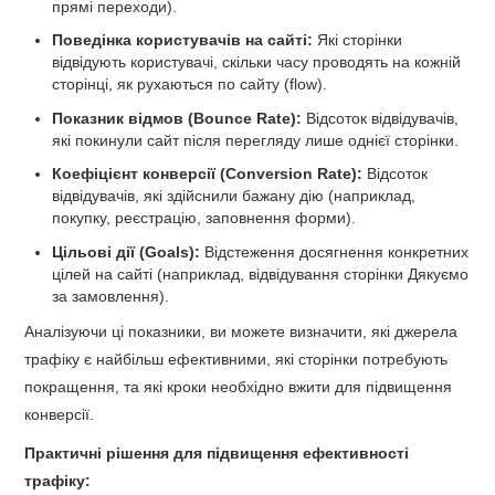
прямі переходи).
Поведінка користувачів на сайті:
Які сторінки
відвідують користувачі, скільки часу проводять на кожній
сторінці, як рухаються по сайту (flow).
Показник відмов (Bounce Rate):
Відсоток відвідувачів,
які покинули сайт після перегляду лише однієї сторінки.
Коефіцієнт конверсії (Conversion Rate):
Відсоток
відвідувачів, які здійснили бажану дію (наприклад,
покупку, реєстрацію, заповнення форми).
Цільові дії (Goals):
Відстеження досягнення конкретних
цілей на сайті (наприклад, відвідування сторінки Дякуємо
за замовлення).
Аналізуючи ці показники, ви можете визначити, які джерела
трафіку є найбільш ефективними, які сторінки потребують
покращення, та які кроки необхідно вжити для підвищення
конверсії.
Практичні рішення для підвищення ефективності
трафіку: