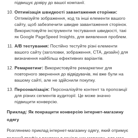
підвищує довіру до вашої компанії.
Оптимізація швидкості завантаження сторінки:
Оптимізуйте зображення, код та інші елементи вашого
сайту, щоб забезпечити швидке завантаження сторінок.
Використовуйте інструменти тестування швидкості, такі
як Google PageSpeed Insights, для виявлення проблем.
A/B тестування:
Постійно тестуйте різні елементи
вашого сайту (заголовки, зображення, CTA, дизайн) для
визначення найбільш ефективних варіантів.
Ремаркетинг:
Використовуйте ремаркетинг для
повторного звернення до відвідувачів, які вже були на
вашому сайті, але не здійснили покупку.
Персоналізація:
Персоналізуйте контент та пропозиції
для різних сегментів аудиторії. Це може значно
підвищити конверсію.
Приклад: Як покращити конверсію інтернет-магазину
одягу
Розглянемо приклад інтернет-магазину одягу, який отримує
великий трафік з реклами в соціальних мережах, але має