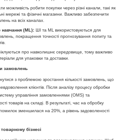
ти можливість робити покупки через різні канали, такі як
ьні мережі та фізичні магазини. Важливо забезпечити
лень на всіх каналах.
 навчання (ML):
ШІ та ML використовуються для
овлень, покращення точності прогнозування попиту та
ів.
 піклуються про навколишнє середовище, тому важливо
теріали для упаковки та доставки.
ки замовлень
нутися з проблемою зростання кількості замовлень, що
евдоволення клієнтів. Після аналізу процесу обробки
систему управління замовленнями (OMS) та
ті товарів на складі. В результаті, час на обробку
 помилок зменшилася на 20%, а рівень задоволеності
 товарному бізнесі