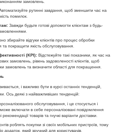
 виконанням замовлень.
Автоматизуйте рутинні завдання, щоб зменшити час на
кість помилок.
там:
Завжди будьте готові допомогти клієнтам з будь-
замовленнями.
но збирайте відгуки клієнтів про процес обробки
я та покращити якість обслуговування.
ективності (KPI):
Відстежуйте такі показники, як час на
вих замовлень, рівень задоволеності клієнтів, щоб
ки замовлень та визначити області для покращення.
нь
вається, і важливо бути в курсі останніх тенденцій,
. Ось деякі з найважливіших тенденцій:
ерсоналізованого обслуговування, і це стосується і
 може включати в себе персоналізовані повідомлення
 рекомендації товарів та гнучкі варіанти доставки.
єнтів роблять покупки зі своїх мобільних пристроїв, тому
о додаток, який зручний для користувачів.