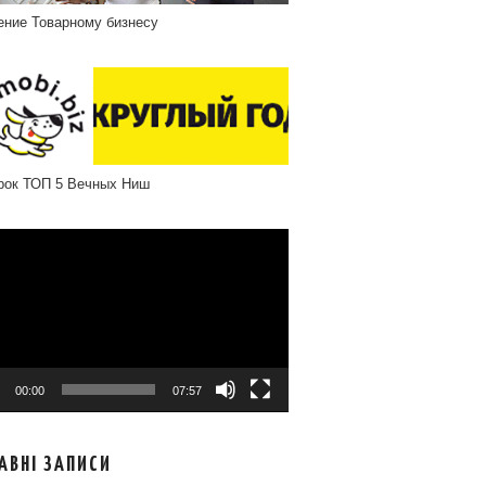
ение Товарному бизнесу
рок ТОП 5 Вечных Ниш
програвач
00:00
07:57
АВНІ ЗАПИСИ