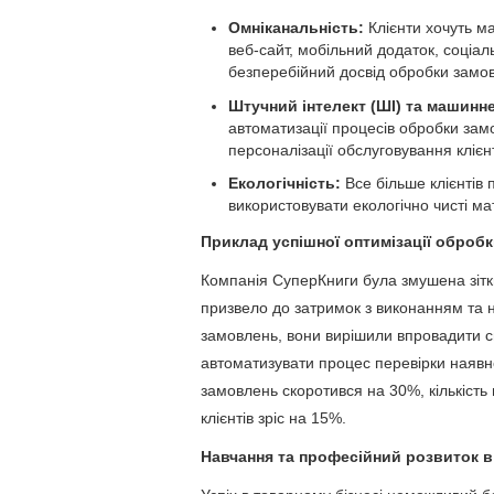
Омніканальність:
Клієнти хочуть ма
веб-сайт, мобільний додаток, соціал
безперебійний досвід обробки замов
Штучний інтелект (ШІ) та машинне
автоматизації процесів обробки зам
персоналізації обслуговування клієнт
Екологічність:
Все більше клієнтів
використовувати екологічно чисті ма
Приклад успішної оптимізації оброб
Компанія СуперКниги була змушена зітк
призвело до затримок з виконанням та н
замовлень, вони вирішили впровадити 
автоматизувати процес перевірки наявнос
замовлень скоротився на 30%, кількість
клієнтів зріс на 15%.
Навчання та професійний розвиток в