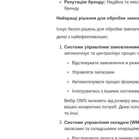
Репутацію бренду:
Надійна та якіс
бренду.
Найкращі рішення для обробки замо
Існує безліч рішень для обробки замовл
деякі з найефективніших:
Системи управління замовленням
автоматизує та централізує процес 
Відстежувати замовлення в режи
Управляти запасами.
Автоматизувати процес формув
Інтегруватись з іншими система
Вибір OMS залежить від розміру вашог
ваших конкретних потреб. Деякі поп
та інші.
Системи управління складом (WM
запасами та складськими операціям
Відстежувати запаси в режимі ре