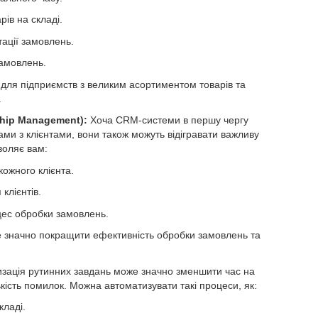
ів на складі.
ації замовлень.
замовлень.
ля підприємств з великим асортиментом товарів та
.
hip Management):
Хоча CRM-системи в першу чергу
ами з клієнтами, вони також можуть відігравати важливу
воляє вам:
кожного клієнта.
клієнтів.
оцес обробки замовлень.
 значно покращити ефективність обробки замовлень та
зація рутинних завдань може значно зменшити час на
кість помилок. Можна автоматизувати такі процеси, як:
кладі.