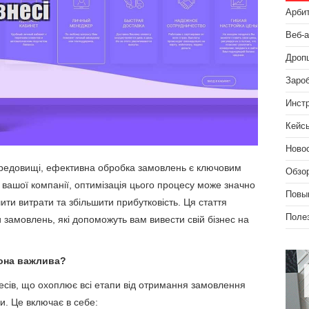
Арби
Веб-
Дроп
Зароб
Инст
Кейс
Ново
редовищі, ефективна обробка замовлень є ключовим
Обзо
 вашої компанії, оптимізація цього процесу може значно
Повы
ити витрати та збільшити прибутковість. Ця стаття
Поле
замовлень, які допоможуть вам вивести свій бізнес на
вона важлива?
сів, що охоплює всі етапи від отримання замовлення
ки. Це включає в себе: