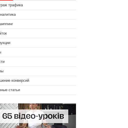
траж трафика
аналитика
шиппинг
іток
рукции
ы
сти
ры
шение конверсий
зные статьи