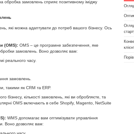
на обробка замовлень сприяє позитивному іміджу
Огляд
Оптим
влень
Огляд
ень, які можна адаптувати до потреб вашого бізнесу. Ось
старт
Конве
и (OMS):
OMS – це програмне забезпечення, яке
клієн
обробки замовлень. Воно дозволяє вам:
Порів
мі реального часу.
ання замовлень.
ми, такими як CRM та ERP.
о бізнесу, кількості замовлень, які ви обробляєте, та
улярні OMS включають в себе Shopify, Magento, NetSuite
S):
WMS допомагає вам оптимізувати управління
и. Воно дозволяє вам:
ального часу.