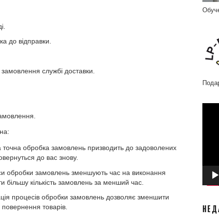
Обуч
і.
а до відправки.
 замовлення службі доставки.
Пода
Відео
амовлення.
на:
 точна обробка замовлень призводить до задоволених
повернуться до вас знову.
си обробки замовлень зменшують час на виконання
 більшу кількість замовлень за менший час.
ація процесів обробки замовлень дозволяє зменшити
а повернення товарів.
НЕД