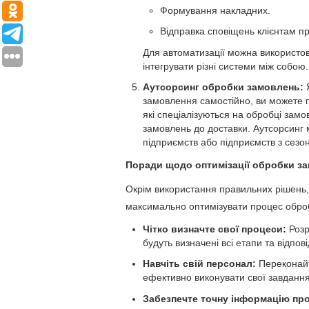
Формування накладних.
Відправка сповіщень клієнтам п
Для автоматизації можна використо
інтегрувати різні системи між собою.
Аутсорсинг обробки замовлень:
Я
замовлення самостійно, ви можете п
які спеціалізуються на обробці замо
замовлень до доставки. Аутсорсинг
підприємств або підприємств з сезо
Поради щодо оптимізації обробки з
Окрім використання правильних рішень
максимально оптимізувати процес обро
Чітко визначте свої процеси:
Розр
будуть визначені всі етапи та відпов
Навчіть свій персонал:
Переконайт
ефективно виконувати свої завдання
Забезпечте точну інформацію про