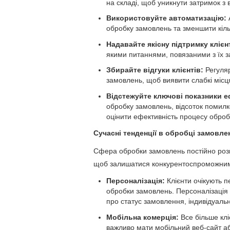
на складі, щоб уникнути затримок з
Використовуйте автоматизацію:
обробку замовлень та зменшити кіль
Надавайте якісну підтримку клієн
якими питаннями, повязаними з їх 
Збирайте відгуки клієнтів:
Регуляр
замовлень, щоб виявити слабкі місц
Відстежуйте ключові показники еф
обробку замовлень, відсоток помилко
оцінити ефективність процесу оброб
Сучасні тенденції в обробці замовле
Сфера обробки замовлень постійно розви
щоб залишатися конкурентоспроможними
Персоналізація:
Клієнти очікують п
обробки замовлень. Персоналізація
про статус замовлення, індивідуальні
Мобільна комерція:
Все більше клі
важливо мати мобільний веб-сайт аб