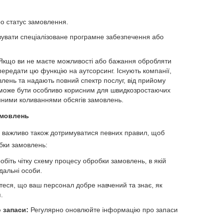
ро статус замовлення.
вувати спеціалізоване програмне забезпечення або
кщо ви не маєте можливості або бажання обробляти
ередати цю функцію на аутсорсинг. Існують компанії,
влень та надають повний спектр послуг, від прийому
 може бути особливо корисним для швидкозростаючих
нними коливаннями обсягів замовлень.
амовлень
, важливо також дотримуватися певних правил, щоб
бки замовлень:
обіть чітку схему процесу обробки замовлень, в якій
ідальні особи.
еся, що ваш персонал добре навчений та знає, як
.
 запаси:
Регулярно оновлюйте інформацію про запаси