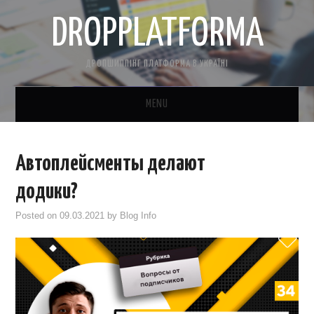
DROPPLATFORMA
ДРОПШИППІНГ ПЛАТФОРМА В УКРАЇНІ
MENU
ГОЛОВНА
Автоплейсменты делают
КОНТАКТНА ІНФОРМАЦІЯ
додики?
ПРО НАС
Posted on
09.03.2021
by
Blog Info
САЙТ БЕЗКОШТОВНО
CRM ДЛЯ ТОВАРКИ