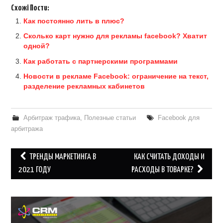
Схожі Пости:
Как постоянно лить в плюс?
Сколько карт нужно для рекламы facebook? Хватит
одной?
Как работать с партнерскими программами
Новости в рекламе Facebook: ограничение на текст,
разделение рекламных кабинетов
Арбитраж трафика
,
Полезные статьи
Facebook для
арбитража
Post
ТРЕНДЫ МАРКЕТИНГА В
КАК СЧИТАТЬ ДОХОДЫ И
navigation
2021 ГОДУ
РАСХОДЫ В ТОВАРКЕ?