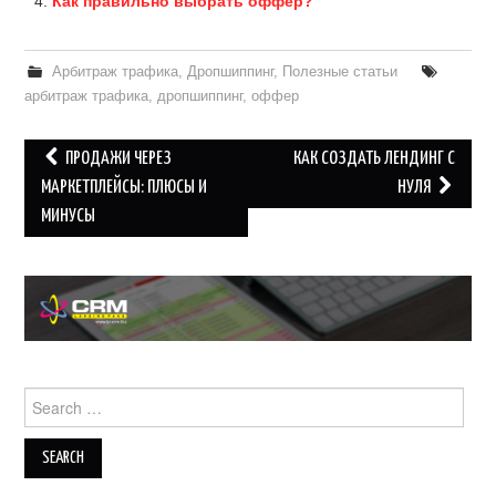
Как правильно выбрать оффер?
Арбитраж трафика
,
Дропшиппинг
,
Полезные статьи
арбитраж трафика
,
дропшиппинг
,
оффер
Post
ПРОДАЖИ ЧЕРЕЗ
КАК СОЗДАТЬ ЛЕНДИНГ С
navigation
МАРКЕТПЛЕЙСЫ: ПЛЮСЫ И
НУЛЯ
МИНУСЫ
Search
for: