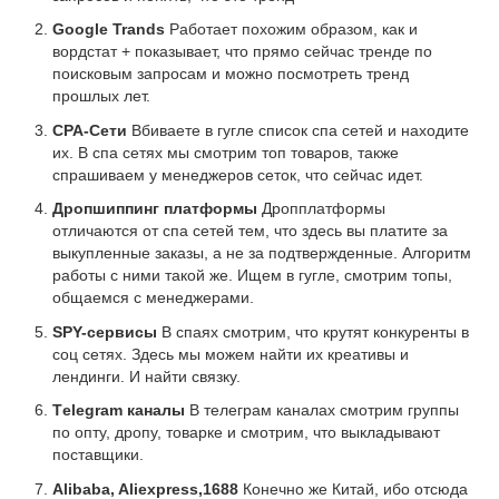
Google Trands
Работает похожим образом, как и
вордстат + показывает, что прямо сейчас тренде по
поисковым запросам и можно посмотреть тренд
прошлых лет.
CPA-Сети
Вбиваете в гугле список спа сетей и находите
их. В спа сетях мы смотрим топ товаров, также
спрашиваем у менеджеров сеток, что сейчас идет.
Дропшиппинг платформы
Дропплатформы
отличаются от спа сетей тем, что здесь вы платите за
выкупленные заказы, а не за подтвержденные. Алгоритм
работы с ними такой же. Ищем в гугле, смотрим топы,
общаемся с менеджерами.
SPY-сервисы
В спаях смотрим, что крутят конкуренты в
соц сетях. Здесь мы можем найти их креативы и
лендинги. И найти связку.
Тelegram каналы
В телеграм каналах смотрим группы
по опту, дропу, товарке и смотрим, что выкладывают
поставщики.
Alibaba, Aliexpress,1688
Конечно же Китай, ибо отсюда