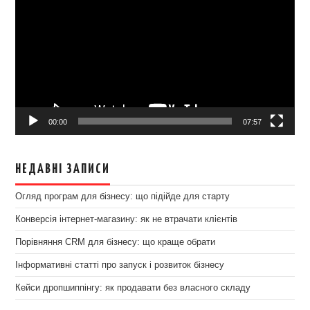
00:00
07:57
НЕДАВНІ ЗАПИСИ
Огляд програм для бізнесу: що підійде для старту
Конверсія інтернет-магазину: як не втрачати клієнтів
Порівняння CRM для бізнесу: що краще обрати
Інформативні статті про запуск і розвиток бізнесу
Кейси дропшиппінгу: як продавати без власного складу