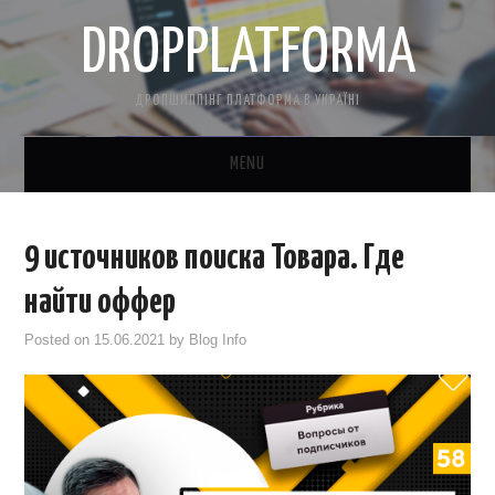
DROPPLATFORMA
ДРОПШИППІНГ ПЛАТФОРМА В УКРАЇНІ
MENU
ГОЛОВНА
9 источников поиска Товара. Где
КОНТАКТНА ІНФОРМАЦІЯ
найти оффер
ПРО НАС
Posted on
15.06.2021
by
Blog Info
САЙТ БЕЗКОШТОВНО
CRM ДЛЯ ТОВАРКИ