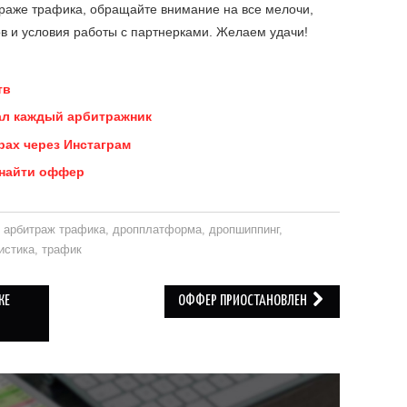
раже трафика, обращайте внимание на все мелочи,
 и условия работы с партнерками. Желаем удачи!
тв
ал каждый арбитражник
рах через Инстаграм
 найти оффер
арбитраж трафика
,
дропплатформа
,
дропшиппинг
,
истика
,
трафик
ЖЕ
ОФФЕР ПРИОСТАНОВЛЕН