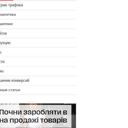
траж трафика
аналитика
шиппинг
іток
рукции
ы
сти
ры
шение конверсий
зные статьи