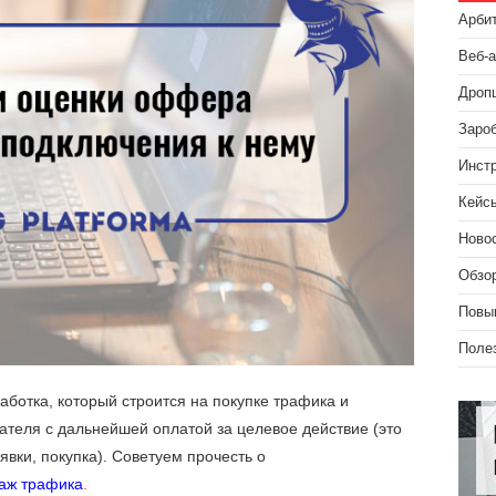
Арби
Веб-
Дроп
Зароб
Инст
Кейс
Ново
Обзо
Повы
Поле
аботка, который строится на покупке трафика и
ателя с дальнейшей оплатой за целевое действие (это
явки, покупка). Советуем прочесть о
аж трафика
.