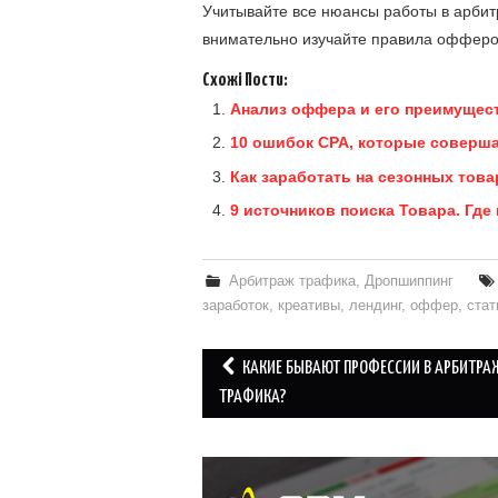
Учитывайте все нюансы работы в арбит
внимательно изучайте правила офферов
Схожі Пости:
Анализ оффера и его преимущес
10 ошибок CPA, которые соверш
Как заработать на сезонных това
9 источников поиска Товара. Где
Арбитраж трафика
,
Дропшиппинг
заработок
,
креативы
,
лендинг
,
оффер
,
стат
Post
КАКИЕ БЫВАЮТ ПРОФЕССИИ В АРБИТРА
navigation
ТРАФИКА?