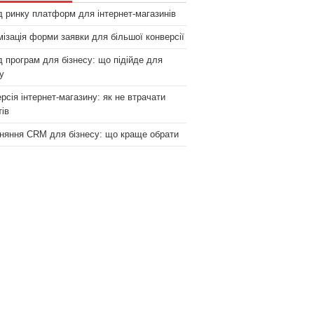
 ринку платформ для інтернет-магазинів
ізація форми заявки для більшої конверсії
 програм для бізнесу: що підійде для
у
рсія інтернет-магазину: як не втрачати
тів
няння CRM для бізнесу: що краще обрати