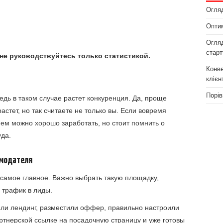
Огляд
Оптим
Огляд
старт
не руководствуйтесь только статистикой.
Конве
клієн
Порів
едь в таком случае растет конкуренция. Да, проще
астет, но так считаете не только вы. Если вовремя
 нем можно хорошо заработать, но стоит помнить о
уда.
амодателя
 самое главное. Важно выбрать такую площадку,
 трафик в лиды.
ли лендинг, разместили оффер, правильно настроили
артнерской ссылке на посадочную страницу и уже готовы