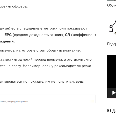
Обуч
 оценки оффера:
рамме) есть специальные метрики, они показывают
а –
EPC
(средняя доходность за клик),
CR
(коэффициент
рждений.
Пода
моментов, на которые стоит обратить внимание:
Відео
атистики за некий период времени, а это значит, что
ся не сразу. Например, если у рекламодателя резко
нтироваться по показателям не получится, ведь
НЕД