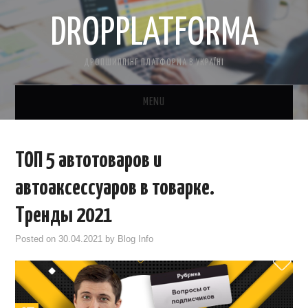
DROPPLATFORMA
ДРОПШИППІНГ ПЛАТФОРМА В УКРАЇНІ
MENU
ГОЛОВНА
ТОП 5 автотоваров и
КОНТАКТНА ІНФОРМАЦІЯ
автоаксессуаров в товарке.
ПРО НАС
Тренды 2021
Posted on
30.04.2021
by
Blog Info
САЙТ БЕЗКОШТОВНО
CRM ДЛЯ ТОВАРКИ