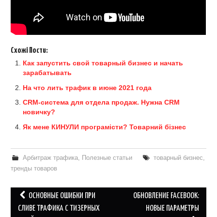
Схожі Пости:
Как запустить свой товарный бизнес и начать
зарабатывать
На что лить трафик в июне 2021 года
CRM-система для отдела продаж. Нужна CRM
новичку?
Як мене КИНУЛИ програмісти? Товарний бізнес
Арбитраж трафика
,
Полезные статьи
товарный бизнес
,
тренды товаров
Post
ОСНОВНЫЕ ОШИБКИ ПРИ
ОБНОВЛЕНИЕ FACEBOOK:
navigation
СЛИВЕ ТРАФИКА С ТИЗЕРНЫХ
НОВЫЕ ПАРАМЕТРЫ