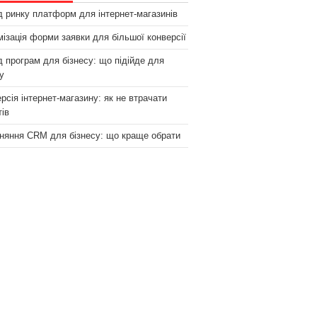
 ринку платформ для інтернет-магазинів
ізація форми заявки для більшої конверсії
 програм для бізнесу: що підійде для
у
рсія інтернет-магазину: як не втрачати
тів
няння CRM для бізнесу: що краще обрати