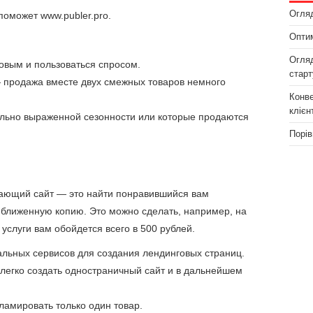
Огляд
поможет www.publer.pro.
Оптим
Огляд
овым и пользоваться спросом.
старт
 продажа вместе двух смежных товаров немного
Конве
клієн
сильно выраженной сезонности или которые продаются
Порів
дающий сайт — это найти понравившийся вам
риближенную копию. Это можно сделать, например, на
услуги вам обойдется всего в 500 рублей.
льных сервисов для создания лендинговых страниц.
легко создать одностраничный сайт и в дальнейшем
ламировать только один товар.