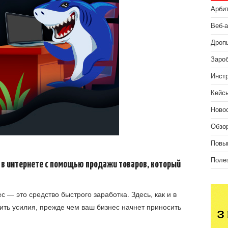
Арби
Веб-
Дроп
Зароб
Инст
Кейс
Ново
Обзо
Повы
Поле
 в интернете с помощью продажи товаров, который
 — это средство быстрого заработка. Здесь, как и в
ить усилия, прежде чем ваш бизнес начнет приносить