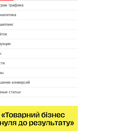
траж трафика
аналитика
шиппинг
іток
рукции
ы
сти
ры
шение конверсий
зные статьи