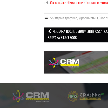
Як знайти блакитний океан в тов
Арбитраж трафика
,
Дропшиппинг
,
Поле
Post
РЕКЛАМА ПОСЛЕ ОБНОВЛЕНИЙ IOS14. С
navigation
ЗАПУСКА В FACEBOOK