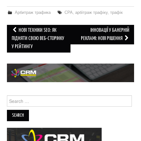
Арбитраж трафика
CPA
,
арбітраж трафіку
,
трафік
Post
НОВІ ТЕХНІКИ SEO: ЯК
ІННОВАЦІЇ У БАНЕРНІЙ
navigation
ПІДНЯТИ СВОЮ ВЕБ-СТОРІНКУ
РЕКЛАМІ: НОВІ РІШЕННЯ
У РЕЙТИНГУ
Search
for: