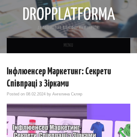
DROPPLATFORMA
ДРОПШИППІНГ ПЛАТФОРМА В УКРАЇНІ
MENU
ГОЛОВНА
Інфлюенсер Маркетинг: Секрети
КОНТАКТНА ІНФОРМАЦІЯ
Співпраці з Зірками
ПРО НАС
Posted on
08.02.2024
by
Ангелина Скляр
САЙТ БЕЗКОШТОВНО
CRM ДЛЯ ТОВАРКИ