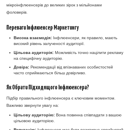
мікроінфлюенсерів до великих зірок з мільйонами
фоловерів.
Переваги Інфлюенсер Маркетингу
Висока взаємодія:
Інфлюенсери, як правило, мають
високий рівень залученості аудиторії.
Цільова аудиторія:
Можливість точно націлити рекламу
на специфічну аудиторію.
Довіра:
Рекомендації від впізнаваних особистостей
часто сприймаються більш довірливо.
Як Обрати Підходящого Інфлюенсера?
Підбір правильного інфлюенсера є ключовим моментом.
Важливо звернути увагу на:
Цільову аудиторію:
Вона повинна співпадати з вашою
цільовою аудиторією.
Репутацію:
Інфлюенсер має бути позитивно сприйнятий