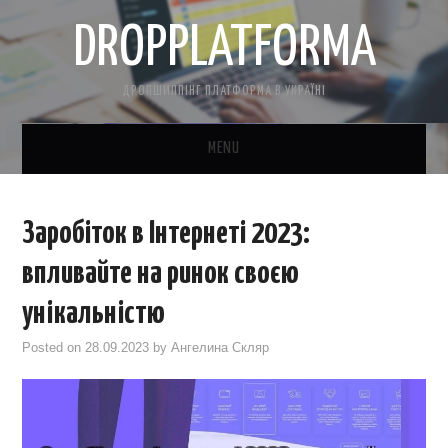
DROPPLATFORMA
ДРОПШИППІНГ ПЛАТФОРМА В УКРАЇНІ
MENU
ГОЛОВНА
Заробіток в Інтернеті 2023:
КОНТАКТНА ІНФОРМАЦІЯ
впливайте на ринок своєю
ПРО НАС
унікальністю
Posted on
28.09.2023
by
Ангелина Скляр
САЙТ БЕЗКОШТОВНО
CRM ДЛЯ ТОВАРКИ