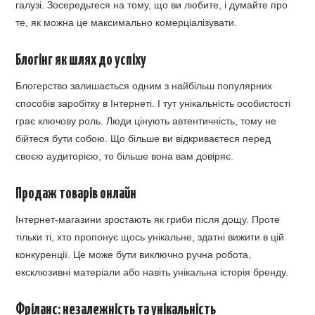
галузі. Зосередьтеся на тому, що ви любите, і думайте про
те, як можна це максимально комерціалізувати.
Блогінг як шлях до успіху
Блогерство залишається одним з найбільш популярних
способів заробітку в Інтернеті. І тут унікальність особистості
грає ключову роль. Люди цінують автентичність, тому не
бійтеся бути собою. Що більше ви відкриваєтеся перед
своєю аудиторією, то більше вона вам довіряє.
Продаж товарів онлайн
Інтернет-магазини зростають як гриби після дощу. Проте
тільки ті, хто пропонує щось унікальне, здатні вижити в цій
конкуренції. Це може бути виключно ручна робота,
ексклюзивні матеріали або навіть унікальна історія бренду.
Фріланс: незалежність та унікальність