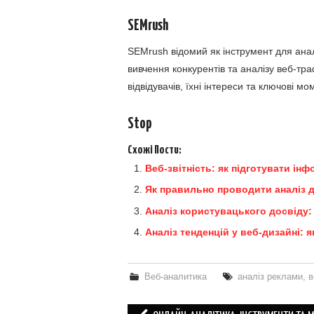
SEMrush
SEMrush відомий як інструмент для анал
вивчення конкурентів та аналізу веб-тр
відвідувачів, їхні інтереси та ключові м
Stop
Схожі Пости:
Веб-звітність: як підготувати ін
Як правильно проводити аналіз д
Аналіз користувацького досвіду: 
Аналіз тенденцій у веб-дизайні: 
Веб-аналитика
аналіз реклами
,
в