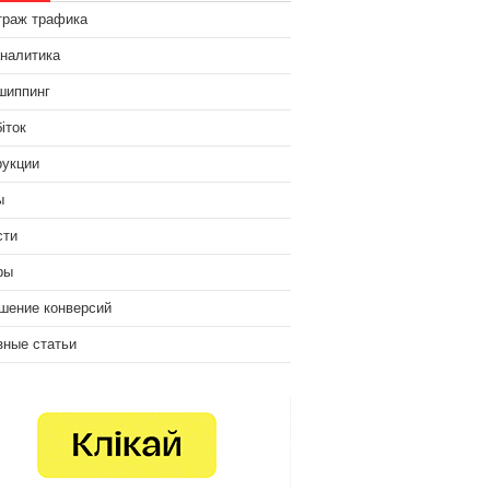
траж трафика
аналитика
шиппинг
іток
рукции
ы
сти
ры
шение конверсий
зные статьи