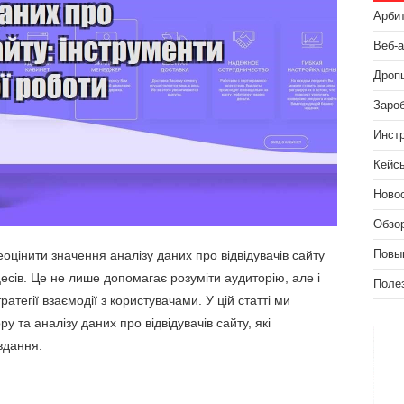
Арби
Веб-
Дроп
Зароб
Инст
Кейс
Ново
Обзо
оцінити значення аналізу даних про відвідувачів сайту
Повы
есів. Це не лише допомагає розуміти аудиторію, але і
Поле
атегії взаємодії з користувачами. У цій статті ми
у та аналізу даних про відвідувачів сайту, які
вдання.