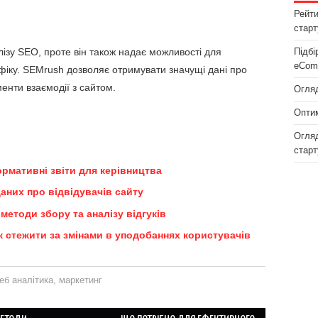
Рейти
старт
ізу SEO, проте він також надає можливості для
Підбі
eCom
афіку. SEMrush дозволяє отримувати значущі дані про
оменти взаємодії з сайтом.
Огляд
Оптим
Огляд
старт
формативні звіти для керівництва
аних про відвідувачів сайту
методи збору та аналізу відгуків
як стежити за змінами в уподобаннях користувачів
еб аналітика
,
маркетинг