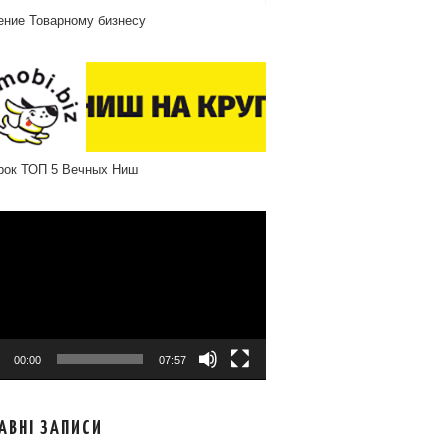
ение Товарному бизнесу
рок ТОП 5 Вечных Ниш
програвач
00:00
07:57
АВНІ ЗАПИСИ