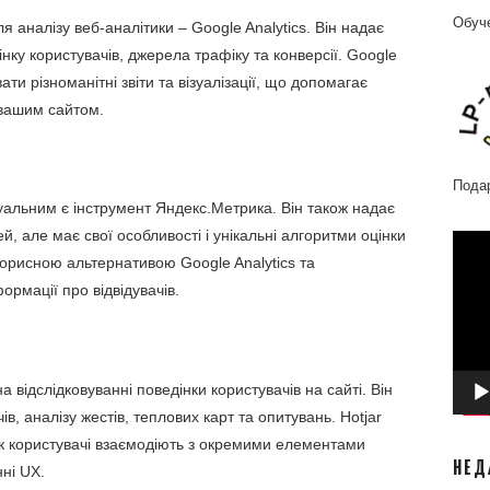
Обуч
 аналізу веб-аналітики – Google Analytics. Він надає
нку користувачів, джерела трафіку та конверсії. Google
ти різноманітні звіти та візуалізації, що допомагає
 вашим сайтом.
Пода
уальним є інструмент Яндекс.Метрика. Він також надає
, але має свої особливості і унікальні алгоритми оцінки
Відео
корисною альтернативою Google Analytics та
ормації про відвідувачів.
на відслідковуванні поведінки користувачів на сайті. Він
ів, аналізу жестів, теплових карт та опитувань. Hotjar
к користувачі взаємодіють з окремими елементами
НЕД
ні UX.