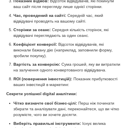
Показник відмов:
Відсоток відвідувачів, які покинули
ваш сайт після перегляду лише однієї сторінки.
Час, проведений на сайті:
Середній час, який
відвідувачі проводять на вашому сайті.
Сторінки за сеанс:
Середня кількість сторінок, які
відвідувачі переглядають за один сеанс.
Коефіцієнт конверсії:
Відсоток відвідувачів, які
виконали бажану дію (наприклад, заповнили форму,
зробили покупку).
Вартість за конверсію:
Сума грошей, яку ви витратили
на залучення одного конвертованого відвідувача.
ROI (повернення інвестицій):
Показник прибутковості
ваших інвестицій в маркетинг.
Секрети успішної digital аналітики:
Чітко визначте свої бізнес-цілі:
Перш ніж починати
збирати та аналізувати дані, переконайтеся, що ви чітко
розумієте, чого ви хочете досягти.
Виберіть правильні інструменти:
Існує велика