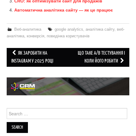
CRO: як оптимізувати сайт для продажів
Автоматична аналітика сайту — як це працює
Веб-аналитика
google analytics
,
аналітика сайту
,
веб-
аналітика
,
конверсія
,
поведінка користувачів
Post
ЯК ЗАРОБИТИ НА
ЩО ТАКЕ A/B ТЕСТУВАННЯ І
navigation
INSTAGRAM У 2025 РОЦІ
КОЛИ ЙОГО РОБИТИ
Search
for: