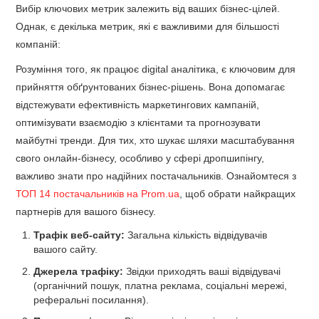
Вибір ключових метрик залежить від ваших бізнес-цілей.
Однак, є декілька метрик, які є важливими для більшості
компаній:
Розуміння того, як працює digital аналітика, є ключовим для
прийняття обґрунтованих бізнес-рішень. Вона допомагає
відстежувати ефективність маркетингових кампаній,
оптимізувати взаємодію з клієнтами та прогнозувати
майбутні тренди. Для тих, хто шукає шляхи масштабування
свого онлайн-бізнесу, особливо у сфері дропшипінгу,
важливо знати про надійних постачальників. Ознайомтеся з
ТОП 14 постачальників на Prom.ua
, щоб обрати найкращих
партнерів для вашого бізнесу.
Трафік веб-сайту:
Загальна кількість відвідувачів
вашого сайту.
Джерела трафіку:
Звідки приходять ваші відвідувачі
(органічний пошук, платна реклама, соціальні мережі,
реферальні посилання).