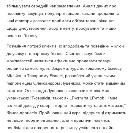
збільшувати середній чек замовлення. Аналіз даних про
поведінку покупців, популярні товари, канали продажів та
інші фактори дозволяє приймати обґрунтовані рішення
щодо ціноутворення, асортименту, просування та інших
аспектів бізнесу.
Розуміння потреб клієнтів, їх вподобань та поведінки – ключ
до успіху в товарному бізнесі. Сьогодні існує безліч
можливостей навчитися ефективно продавати товари
онлайн з самого нуля. Зокрема, курс по товарному бізнесу
Мільйон в Товарному Бізнесі, розроблений українським
підприємцем Олександром Луценком, може стати відмінним
стартом. Олександр Луценко є засновником відомих
українських IT-сервісів, таких як LP-crm та LP-mobi, і має
великий досвід у сфері інтернет-маркетингу та автоматизації
бізнес-процесів. Пройшовши цей курс, підприємці отримують
не лише теоретичні знання, але й практичні навички,
необхідні для створення та розвитку успішного онлайн-