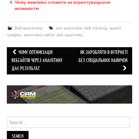
Чому важливо стежити за користувацькою
активністю
Веб-аналитика
seo аналітика
,
web tracking
,
аналіз
трафіку
,
аналітика сайтів
,
веб аналітика
Post
ЧОМУ ОПТИМІЗАЦІЯ
ЯК ЗАРОБЛЯТИ В ІНТЕРНЕТІ
navigation
ВЕБСАЙТІВ ЧЕРЕЗ АНАЛІТИКУ
БЕЗ СПЕЦІАЛЬНИХ НАВИЧОК
ДАЄ РЕЗУЛЬТАТ
Search
for: