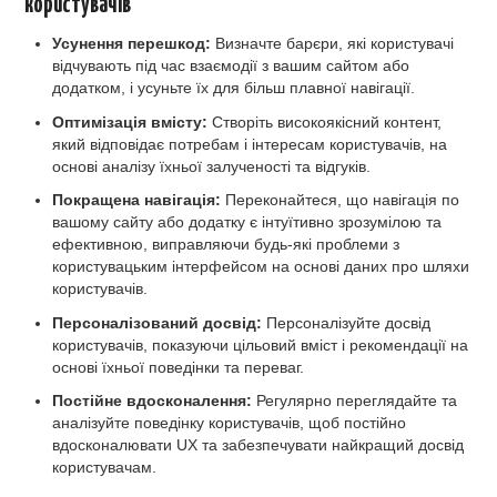
користувачів
Усунення перешкод:
Визначте барєри, які користувачі
відчувають під час взаємодії з вашим сайтом або
додатком, і усуньте їх для більш плавної навігації.
Оптимізація вмісту:
Створіть високоякісний контент,
який відповідає потребам і інтересам користувачів, на
основі аналізу їхньої залученості та відгуків.
Покращена навігація:
Переконайтеся, що навігація по
вашому сайту або додатку є інтуїтивно зрозумілою та
ефективною, виправляючи будь-які проблеми з
користувацьким інтерфейсом на основі даних про шляхи
користувачів.
Персоналізований досвід:
Персоналізуйте досвід
користувачів, показуючи цільовий вміст і рекомендації на
основі їхньої поведінки та переваг.
Постійне вдосконалення:
Регулярно переглядайте та
аналізуйте поведінку користувачів, щоб постійно
вдосконалювати UX та забезпечувати найкращий досвід
користувачам.