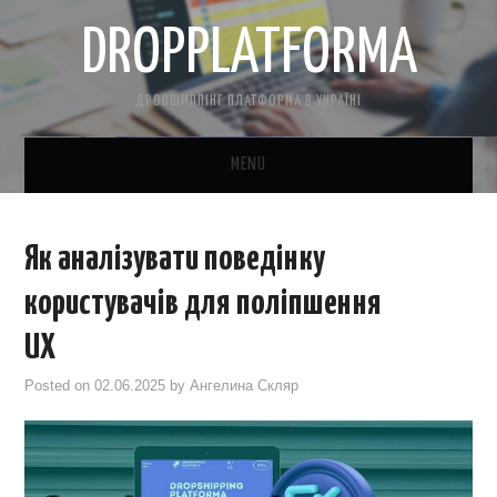
DROPPLATFORMA
ДРОПШИППІНГ ПЛАТФОРМА В УКРАЇНІ
MENU
ГОЛОВНА
Як аналізувати поведінку
КОНТАКТНА ІНФОРМАЦІЯ
користувачів для поліпшення
ПРО НАС
UX
Posted on
02.06.2025
by
Ангелина Скляр
САЙТ БЕЗКОШТОВНО
CRM ДЛЯ ТОВАРКИ