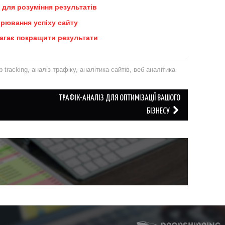
 для розуміння результатів
ірювання успіху сайту
магає покращити результати
b tracking
,
аналіз трафіку
,
аналітика сайтів
,
веб аналітика
ТРАФІК-АНАЛІЗ ДЛЯ ОПТИМІЗАЦІЇ ВАШОГО
БІЗНЕСУ