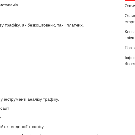
истувачів
Оптим
Огляд
старт
у трафіку, як безкоштовних, так і платних.
Конве
клієн
Порів
Інфор
бізне
у інструменті аналізу трафіку.
сайт.
и.
ійте тенденції трафіку.