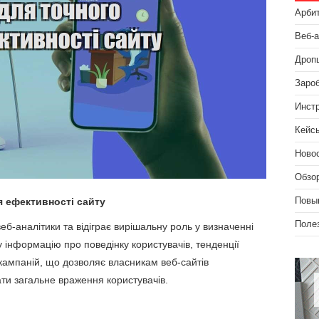
Арби
Веб-
Дроп
Зароб
Инст
Кейс
Ново
Обзо
я ефективності сайту
Повы
Поле
еб-аналітики та відіграє вирішальну роль у визначенні
у інформацію про поведінку користувачів, тенденції
кампаній, що дозволяє власникам веб-сайтів
ати загальне враження користувачів.