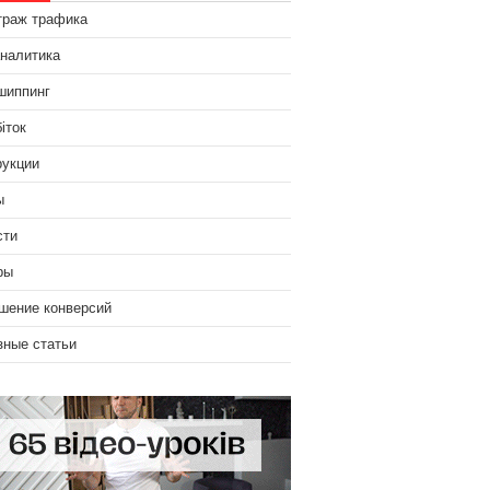
траж трафика
аналитика
шиппинг
іток
рукции
ы
сти
ры
шение конверсий
зные статьи