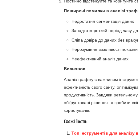
Постійно відстежуйте та коригуйте с
Поширені помилки в аналізі траф
Недостатня сегментація даних
Занадто короткий період часу дл
Сліпа довіра до даних без враху
Нерозуміння важливості показни
Неефективний аналіз даних
Висновок
Аналіз трафіку є важливим інструмен
ефективність свого сайту, оптимізув
продуктивність. Завдяки ретельному 
обґрунтовані рішення та зробити св
користувачів.
Схожі Пости:
Топ інструментів для аналізу 