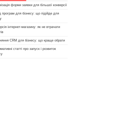
ізація форми заявки для більшої конверсії
 програм для бізнесу: що підійде для
у
рсія інтернет-магазину: як не втрачати
тів
няння CRM для бізнесу: що краще обрати
мативні статті про запуск і розвиток
су