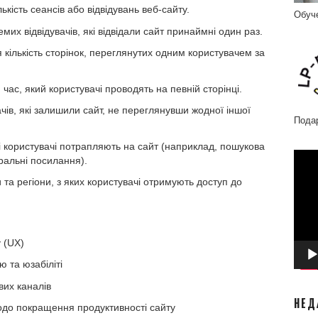
ькість сеансів або відвідувань веб-сайту.
Обуч
емих відвідувачів, які відвідали сайт принаймні один раз.
кількість сторінок, переглянутих одним користувачем за
час, який користувачі проводять на певній сторінці.
ачів, які залишили сайт, не переглянувши жодної іншої
Пода
і користувачі потрапляють на сайт (наприклад, пошукова
Відео
ральні посилання).
 та регіони, з яких користувачі отримують доступ до
 (UX)
 та юзабіліті
их каналів
НЕД
до покращення продуктивності сайту