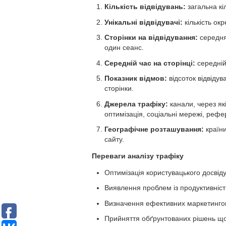
Кількість відвідувань:
загальна кіл
Унікальні відвідувачі:
кількість окр
Сторінки на відвідування:
середня 
один сеанс.
Середній час на сторінці:
середній 
Показник відмов:
відсоток відвідув
сторінки.
Джерела трафіку:
канали, через як
оптимізація, соціальні мережі, рефе
Географічне розташування:
країни
сайту.
Переваги аналізу трафіку
Оптимізація користувацького досвіду
Виявлення проблем із продуктивністю
Визначення ефективних маркетингов
Прийняття обґрунтованих рішень що