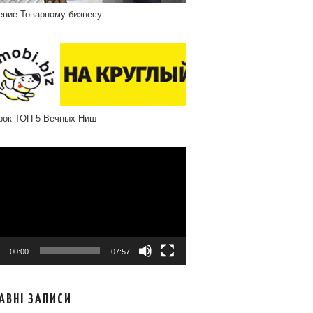
ение Товарному бизнесу
рок ТОП 5 Вечных Ниш
програвач
00:00
07:57
АВНІ ЗАПИСИ