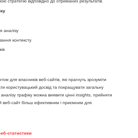
вою стратегію відповідно до отриманих результатів.
іку
я аналізу
вання контексту
ків
том для власників веб-сайтів, які прагнуть зрозуміти
ати користувацький досвід та покращувати загальну
аналізу трафіку можна виявити цінні insights, прийняти
ій веб-сайт більш ефективним і приємним для
веб-статистики