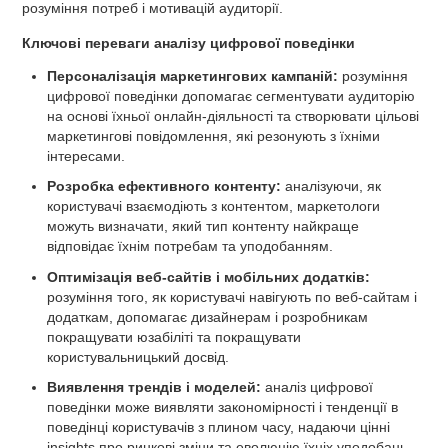
розуміння потреб і мотивацій аудиторії.
Ключові переваги аналізу цифрової поведінки
Персоналізація маркетингових кампаній:
розуміння
цифрової поведінки допомагає сегментувати аудиторію
на основі їхньої онлайн-діяльності та створювати цільові
маркетингові повідомлення, які резонують з їхніми
інтересами.
Розробка ефективного контенту:
аналізуючи, як
користувачі взаємодіють з контентом, маркетологи
можуть визначати, який тип контенту найкраще
відповідає їхнім потребам та уподобанням.
Оптимізація веб-сайтів і мобільних додатків:
розуміння того, як користувачі навігують по веб-сайтам і
додаткам, допомагає дизайнерам і розробникам
покращувати юзабіліті та покращувати
користувальницький досвід.
Виявлення трендів і моделей:
аналіз цифрової
поведінки може виявляти закономірності і тенденції в
поведінці користувачів з плином часу, надаючи цінні
insights про ринкові зміни та еволюцію їхніх уподобань.