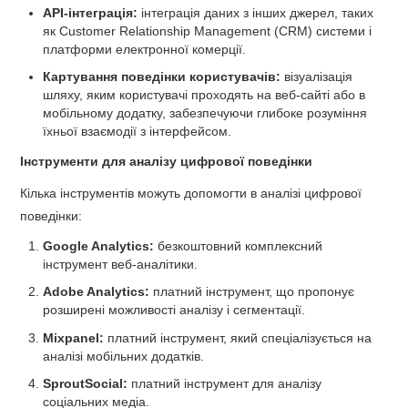
API-інтеграція:
інтеграція даних з інших джерел, таких
як Customer Relationship Management (CRM) системи і
платформи електронної комерції.
Картування поведінки користувачів:
візуалізація
шляху, яким користувачі проходять на веб-сайті або в
мобільному додатку, забезпечуючи глибоке розуміння
їхньої взаємодії з інтерфейсом.
Інструменти для аналізу цифрової поведінки
Кілька інструментів можуть допомогти в аналізі цифрової
поведінки:
Google Analytics:
безкоштовний комплексний
інструмент веб-аналітики.
Adobe Analytics:
платний інструмент, що пропонує
розширені можливості аналізу і сегментації.
Mixpanel:
платний інструмент, який спеціалізується на
аналізі мобільних додатків.
SproutSocial:
платний інструмент для аналізу
соціальних медіа.