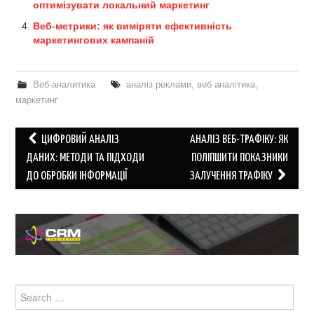
оптимізувати локальний маркетинг
Веб-метрики: як виміряти ефективність
маркетингових кампаній
Веб-аналитика
аналіз реклами
,
веб аналітика
,
маркетинг
Post
ЦИФРОВИЙ АНАЛІЗ
АНАЛІЗ ВЕБ-ТРАФІКУ: ЯК
navigation
ДАНИХ: МЕТОДИ ТА ПІДХОДИ
ПОЛІПШИТИ ПОКАЗНИКИ
ДО ОБРОБКИ ІНФОРМАЦІЇ
ЗАЛУЧЕННЯ ТРАФІКУ
Search
for: