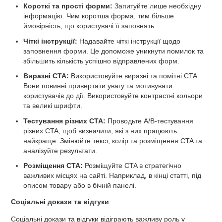
Короткі та прості форми:
Запитуйте лише необхідну
інформацію. Чим коротша форма, тим більше
ймовірність, що користувачі її заповнять.
Чіткі інструкції:
Надавайте чіткі інструкції щодо
заповнення форми. Це допоможе уникнути помилок та
збільшить кількість успішно відправлених форм.
Виразні CTA:
Використовуйте виразні та помітні CTA.
Вони повинні привертати увагу та мотивувати
користувачів до дії. Використовуйте контрастні кольори
та великі шрифти.
Тестування різних CTA:
Проводьте A/B-тестування
різних CTA, щоб визначити, які з них працюють
найкраще. Змінюйте текст, колір та розміщення CTA та
аналізуйте результати.
Розміщення CTA:
Розміщуйте CTA в стратегічно
важливих місцях на сайті. Наприклад, в кінці статті, під
описом товару або в бічній панелі.
Соціальні докази та відгуки
Соціальні докази та відгуки відіграють важливу роль у