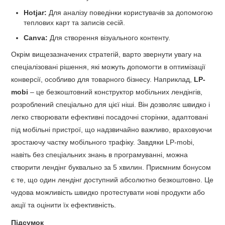
Hotjar:
Для аналізу поведінки користувачів за допомогою
теплових карт та записів сесій.
Canva:
Для створення візуального контенту.
Окрім вищезазначених стратегій, варто звернути увагу на
спеціалізовані рішення, які можуть допомогти в оптимізації
конверсії, особливо для товарного бізнесу. Наприклад,
LP-
mobi
– це безкоштовний конструктор мобільних лендінгів,
розроблений спеціально для цієї ніші. Він дозволяє швидко і
легко створювати ефективні посадочні сторінки, адаптовані
під мобільні пристрої, що надзвичайно важливо, враховуючи
зростаючу частку мобільного трафіку. Завдяки LP-mobi,
навіть без спеціальних знань в програмуванні, можна
створити лендінг буквально за 5 хвилин. Приємним бонусом
є те, що один лендінг доступний абсолютно безкоштовно. Це
чудова можливість швидко протестувати нові продукти або
акції та оцінити їх ефективність.
Підсумок