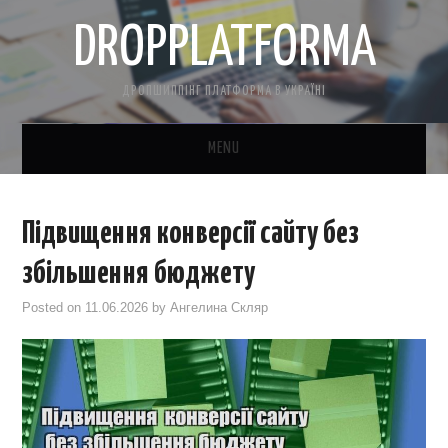
DROPPLATFORMA
ДРОПШИППІНГ ПЛАТФОРМА В УКРАЇНІ
MENU
ГОЛОВНА
Підвищення конверсії сайту без
КОНТАКТНА ІНФОРМАЦІЯ
збільшення бюджету
ПРО НАС
Posted on
11.06.2026
by
Ангелина Скляр
САЙТ БЕЗКОШТОВНО
CRM ДЛЯ ТОВАРКИ