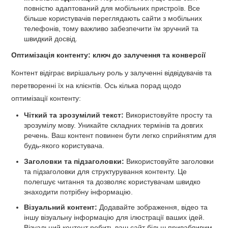
повністю адаптований для мобільних пристроїв. Все
більше користувачів переглядають сайти з мобільних
телефонів, тому важливо забезпечити їм зручний та
швидкий досвід.
Оптимізація контенту: ключ до залучення та конверсії
Контент відіграє вирішальну роль у залученні відвідувачів та
перетворенні їх на клієнтів. Ось кілька порад щодо
оптимізації контенту:
Чіткий та зрозумілий текст:
Використовуйте просту та
зрозумілу мову. Уникайте складних термінів та довгих
речень. Ваш контент повинен бути легко сприйнятим для
будь-якого користувача.
Заголовки та підзаголовки:
Використовуйте заголовки
та підзаголовки для структурування контенту. Це
полегшує читання та дозволяє користувачам швидко
знаходити потрібну інформацію.
Візуальний контент:
Додавайте зображення, відео та
іншу візуальну інформацію для ілюстрації ваших ідей.
Візуальний контент робить ваш сайт більш привабливим