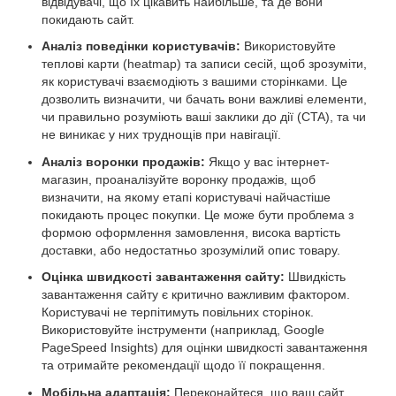
відвідувачі, що їх цікавить найбільше, та де вони
покидають сайт.
Аналіз поведінки користувачів:
Використовуйте
теплові карти (heatmap) та записи сесій, щоб зрозуміти,
як користувачі взаємодіють з вашими сторінками. Це
дозволить визначити, чи бачать вони важливі елементи,
чи правильно розуміють ваші заклики до дії (CTA), та чи
не виникає у них труднощів при навігації.
Аналіз воронки продажів:
Якщо у вас інтернет-
магазин, проаналізуйте воронку продажів, щоб
визначити, на якому етапі користувачі найчастіше
покидають процес покупки. Це може бути проблема з
формою оформлення замовлення, висока вартість
доставки, або недостатньо зрозумілий опис товару.
Оцінка швидкості завантаження сайту:
Швидкість
завантаження сайту є критично важливим фактором.
Користувачі не терпітимуть повільних сторінок.
Використовуйте інструменти (наприклад, Google
PageSpeed Insights) для оцінки швидкості завантаження
та отримайте рекомендації щодо її покращення.
Мобільна адаптація:
Переконайтеся, що ваш сайт