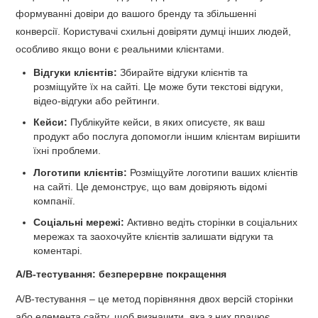
формуванні довіри до вашого бренду та збільшенні
конверсії. Користувачі схильні довіряти думці інших людей,
особливо якщо вони є реальними клієнтами.
Відгуки клієнтів:
Збирайте відгуки клієнтів та
розміщуйте їх на сайті. Це може бути текстові відгуки,
відео-відгуки або рейтинги.
Кейси:
Публікуйте кейси, в яких описуєте, як ваш
продукт або послуга допомогли іншим клієнтам вирішити
їхні проблеми.
Логотипи клієнтів:
Розміщуйте логотипи ваших клієнтів
на сайті. Це демонструє, що вам довіряють відомі
компанії.
Соціальні мережі:
Активно ведіть сторінки в соціальних
мережах та заохочуйте клієнтів залишати відгуки та
коментарі.
A/B-тестування: безперервне покращення
A/B-тестування – це метод порівняння двох версій сторінки
або елемента сайту, щоб визначити, яка з них працює