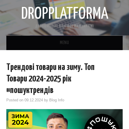
DROPPLATFORMA
ДРОПШИППІНГ ПЛАТФОРМА В УКРАЇНІ
MENU
ГОЛОВНА
Трендові товари на зиму. Топ
КОНТАКТНА ІНФОРМАЦІЯ
Товари 2024-2025 рік
ПРО НАС
#пошуктрендів
Posted on
09.12.2024
by
Blog Info
САЙТ БЕЗКОШТОВНО
CRM ДЛЯ ТОВАРКИ