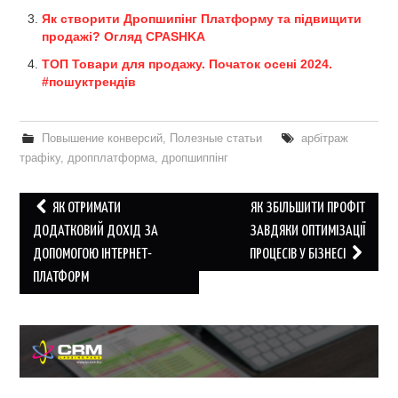
Як створити Дропшипінг Платформу та підвищити
продажі? Огляд CPASHKA
ТОП Товари для продажу. Початок осені 2024.
#пошуктрендів
Повышение конверсий
,
Полезные статьи
арбітраж
трафіку
,
дропплатформа
,
дропшиппінг
Post
ЯК ОТРИМАТИ
ЯК ЗБІЛЬШИТИ ПРОФІТ
navigation
ДОДАТКОВИЙ ДОХІД ЗА
ЗАВДЯКИ ОПТИМІЗАЦІЇ
ДОПОМОГОЮ ІНТЕРНЕТ-
ПРОЦЕСІВ У БІЗНЕСІ
ПЛАТФОРМ