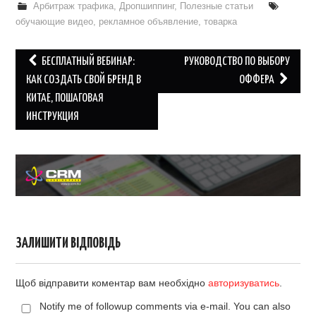
Арбитраж трафика
,
Дропшиппинг
,
Полезные статьи
обучающие видео
,
рекламное объявление
,
товарка
Post
БЕСПЛАТНЫЙ ВЕБИНАР:
РУКОВОДСТВО ПО ВЫБОРУ
navigation
КАК СОЗДАТЬ СВОЙ БРЕНД В
ОФФЕРА
КИТАЕ, ПОШАГОВАЯ
ИНСТРУКЦИЯ
ЗАЛИШИТИ ВІДПОВІДЬ
Щоб відправити коментар вам необхідно
авторизуватись
.
Notify me of followup comments via e-mail. You can also