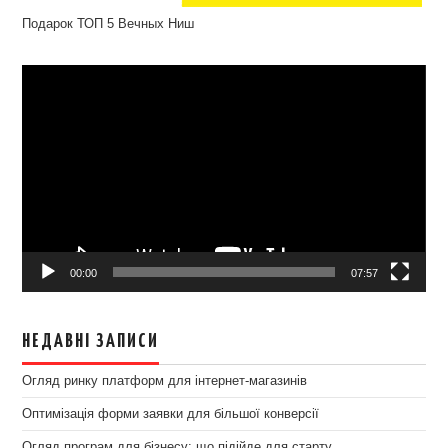
Подарок ТОП 5 Вечных Ниш
Відеопрогравач
00:00
07:57
НЕДАВНІ ЗАПИСИ
Огляд ринку платформ для інтернет-магазинів
Оптимізація форми заявки для більшої конверсії
Огляд програм для бізнесу: що підійде для старту