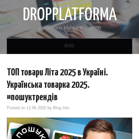
DROPPLATFORMA
ДРОПШИППІНГ ПЛАТФОРМА В УКРАЇНІ
MENU
ГОЛОВНА
ТОП товари Літа 2025 в Україні.
КОНТАКТНА ІНФОРМАЦІЯ
Українська товарка 2025.
ПРО НАС
#пошуктрендів
Posted on
12.06.2025
by
Blog Info
САЙТ БЕЗКОШТОВНО
CRM ДЛЯ ТОВАРКИ