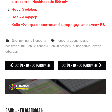
антисептик Healthseptic 500 ml»
Новый оффер
Новый оффер
Кейс «Ультрафиолетовая бактерицидная лампа» FB
Дропшиппинг
,
Новости
новости дроп
,
новые
поступления
,
новые товары
,
новый оффер
,
обновление
,
супер
офферы
Post
ОФФЕР ПРИОСТАНОВЛЕН
ОФФЕР ПРИОСТАНОВЛЕН
navigation
ЗАЛИШИТИ ВІДПОВІДЬ