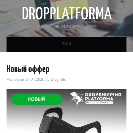
DROPPLATFORMA
ДРОПШИППІНГ ПЛАТФОРМА В УКРАЇНІ
MENU
ГОЛОВНА
Новый оффер
КОНТАКТНА ІНФОРМАЦІЯ
Posted on
30.04.2020
by
Blog Info
ПРО НАС
САЙТ БЕЗКОШТОВНО
CRM ДЛЯ ТОВАРКИ