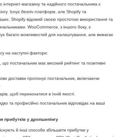
 інтернет-магазину та надійного постачальника є
гу. Існує безліч платформ, але Shopify та
их. Shopify відомий своєю простотою використання та
тачальниками. WooCommerce, з іншого боку, є
ує багато можливостей для налаштування, але вимагає
гу на наступні фактори:
 що постачальник має високий рейтинг та позитивні
мови доставки пропонує постачальник, включаючи
.
рів, щоб переконатися в їхній якості.
идко та професійно постачальник відповідає на ваші
я прибутків у дропшипінгу
існують й інші способи збільшити прибутки у