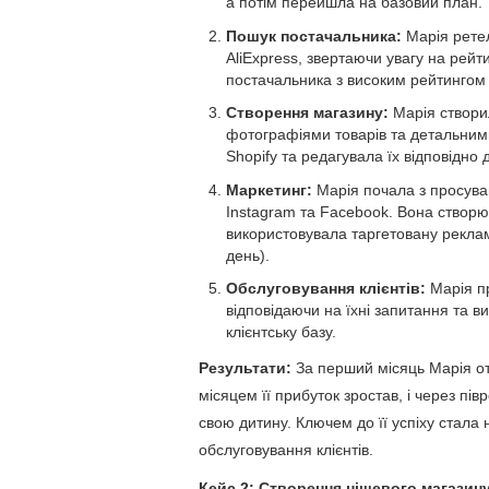
а потім перейшла на базовий план.
Пошук постачальника:
Марія ретел
AliExpress, звертаючи увагу на рейт
постачальника з високим рейтингом 
Створення магазину:
Марія створи
фотографіями товарів та детальним
Shopify та редагувала їх відповідно 
Маркетинг:
Марія почала з просуван
Instagram та Facebook. Вона створюв
використовувала таргетовану рекла
день).
Обслуговування клієнтів:
Марія пр
відповідаючи на їхні запитання та 
клієнтську базу.
Результати:
За перший місяць Марія от
місяцем її прибуток зростав, і через пі
свою дитину. Ключем до її успіху стала 
обслуговування клієнтів.
Кейс 2: Створення нішевого магазин