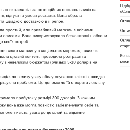
Підбі
ьно вивчила кілька потенційних постачальників на
eCom
инг, відгуки та умови доставки. Вона обрала
та швидкою доставкою в її регіон.
Огляд
ла простий, але привабливий магазин з якісними
Оптим
и описами. Вона використовувала безкоштовні шаблони
Огляд
до своїх потреб.
старт
ня свого магазину в соціальних мережах, таких як
Конве
ала цікавий контент, проводила розіграші та
клієн
му з невеликим бюджетом (близько 5-10 доларів на
иділяла велику увагу обслуговуванню клієнтів, швидко
вирішуючи проблеми. Це допомогло їй створити лояльну
римала прибуток у розмірі 300 доларів. З кожним
вроку вона вже могла повністю забезпечувати себе та
наполегливість, увага до деталей та відмінне
у товарів для дому з бюджетом 700$