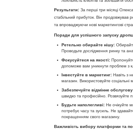
лояльність клієнтів та збільшити обс
Результати:
За перші три місяці Олекса
стабільний прибуток. Він продовжував 
та впроваджуючи нові маркетингові страт
Поради для успішного запуску дропш
Ретельно обирайте нішу:
Обирайте
Проводьте дослідження ринку та ана
Фокусуйтеся на якості:
Пропонуйте 
допоможе вам уникнути проблем з кл
Інвестуйте в маркетинг:
Навіть з 
магазин. Використовуйте соціальні 
Забезпечуйте відмінне обслуговув
швидко та професійно. Розвязуйте пр
Будьте наполегливі:
Не очікуйте м
потребує часу та зусиль. Не здавай
покращенням свого магазину.
Важливість вибору платформи та по