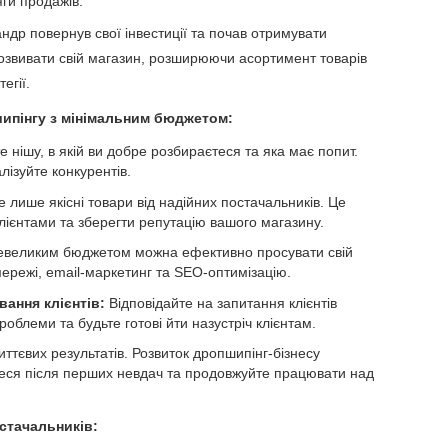
яги продажів.
ндр повернув свої інвестиції та почав отримувати
розвивати свій магазин, розширюючи асортимент товарів
егії.
ипінгу з мінімальним бюджетом:
 нішу, в якій ви добре розбираєтеся та яка має попит.
лізуйте конкурентів.
лише якісні товари від надійних постачальників. Це
ієнтами та зберегти репутацію вашого магазину.
невеликим бюджетом можна ефективно просувати свій
мережі, email-маркетинг та SEO-оптимізацію.
ання клієнтів:
Відповідайте на запитання клієнтів
облеми та будьте готові йти назустріч клієнтам.
иттєвих результатів. Розвиток дропшипінг-бізнесу
теся після перших невдач та продовжуйте працювати над
стачальників: