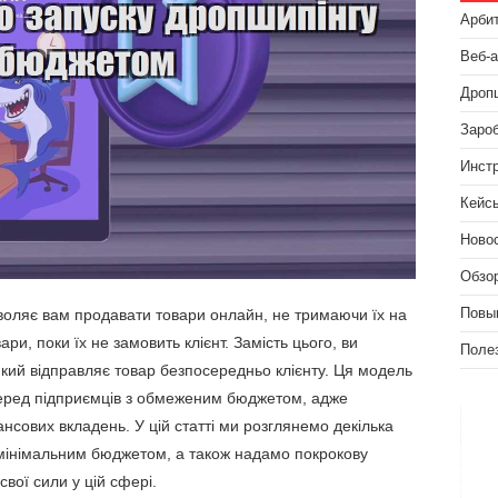
Арби
Веб-
Дроп
Зароб
Инст
Кейс
Ново
Обзо
зволяє вам продавати товари онлайн, не тримаючи їх на
Повы
ари, поки їх не замовить клієнт. Замість цього, ви
Поле
кий відправляє товар безпосередньо клієнту. Ця модель
серед підприємців з обмеженим бюджетом, адже
нсових вкладень. У цій статті ми розглянемо декілька
з мінімальним бюджетом, а також надамо покрокову
свої сили у цій сфері.