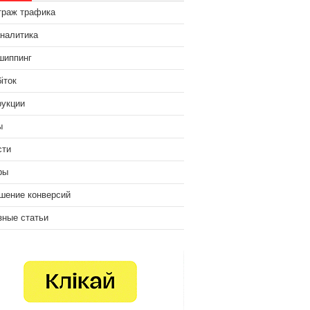
траж трафика
аналитика
шиппинг
іток
рукции
ы
сти
ры
шение конверсий
зные статьи