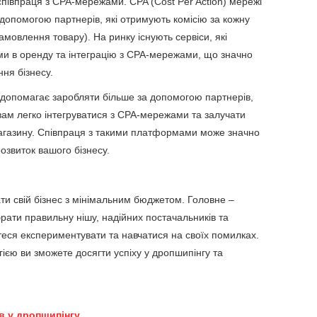
 співпраця з CPA-мережами. CPA (Cost Per Action) мережі
 допомогою партнерів, які отримують комісію за кожну
замовлення товару). На ринку існують сервіси, які
и в оренду та інтеграцію з CPA-мережами, що значно
ня бізнесу.
й допомагає заробляти більше за допомогою партнерів,
вам легко інтегруватися з CPA-мережами та залучати
магазину. Співпраця з такими платформами може значно
озвиток вашого бізнесу.
ти свій бізнес з мінімальним бюджетом. Головне –
рати правильну нішу, надійних постачальників та
теся експериментувати та навчатися на своїх помилках.
ією ви зможете досягти успіху у дропшипінгу та
в у дропшипінгу