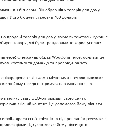
вчання з бізнесом. Він обрав нішу товарів для дому,
ціал. Його бюджет становив 700 доларів.
а продажі товарів для дому, таких як текстиль, кухонне
ибирав товари, які були трендовими та користувалися
mmerce:
Олександр обрав WooCommerce, оскільки ця
тком хостингу та домену) та пропонує багато
співпрацював з кількома місцевими постачальниками,
зволило йому швидше отримувати замовлення та
в велику увагу SEO-оптимізації свого сайту,
ворюючи якісний контент. Це допомогло йому підняти
email-адреси своїх клієнтів та відправляв їм розсилки з
 пропозиціями. Це допомогло йому підвищити