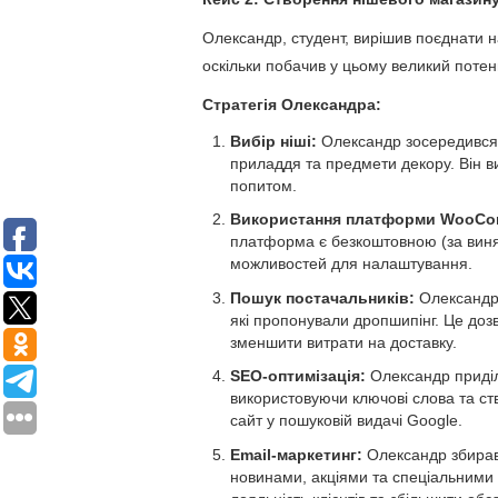
Олександр, студент, вирішив поєднати на
оскільки побачив у цьому великий потен
Стратегія Олександра:
Вибір ніші:
Олександр зосередився н
приладдя та предмети декору. Він в
попитом.
Використання платформи WooCo
платформа є безкоштовною (за виня
можливостей для налаштування.
Пошук постачальників:
Олександр 
які пропонували дропшипінг. Це до
зменшити витрати на доставку.
SEO-оптимізація:
Олександр приділя
використовуючи ключові слова та ст
сайт у пошуковій видачі Google.
Email-маркетинг:
Олександр збирав 
новинами, акціями та спеціальними