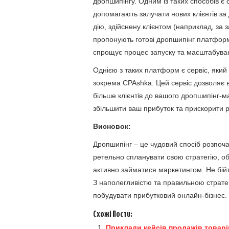
дропшипінгу. Одним із таких способів є
допомагають залучати нових клієнтів за
дію, здійснену клієнтом (наприклад, за 
пропонують готові дропшипінг платформ
спрощує процес запуску та масштабуван
Однією з таких платформ є сервіс, яки
зокрема CPAshka. Цей сервіс дозволяє 
більше клієнтів до вашого дропшипінг-
збільшити ваш прибуток та прискорити р
Висновок:
Дропшипінг – це чудовий спосіб розпоча
ретельно спланувати свою стратегію, об
активно займатися маркетингом. Не бій
З наполегливістю та правильною стратег
побудувати прибутковий онлайн-бізнес.
Схожі Пости:
Приклади кейсів продажів товарі