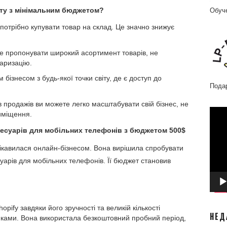
рту з мінімальним бюджетом?
Обуч
потрібно купувати товар на склад. Це значно знижує
 пропонувати широкий асортимент товарів, не
таризацію.
бізнесом з будь-якої точки світу, де є доступ до
Пода
в продажів ви можете легко масштабувати свій бізнес, не
Відео
иміщення.
ксесуарів для мобільних телефонів з бюджетом 500$
цікавилася онлайн-бізнесом. Вона вирішила спробувати
уарів для мобільних телефонів. Її бюджет становив
pify завдяки його зручності та великій кількості
НЕД
иками. Вона використала безкоштовний пробний період,