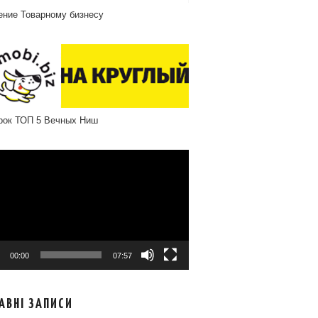
ение Товарному бизнесу
рок ТОП 5 Вечных Ниш
програвач
00:00
07:57
АВНІ ЗАПИСИ