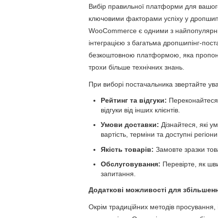
Вибір правильної платформи для вашого
ключовими факторами успіху у дропшипін
WooCommerce є одними з найпопулярніш
інтеграцією з багатьма дропшипінг-пос
безкоштовною платформою, яка пропон
трохи більше технічних знань.
При виборі постачальника звертайте ува
Рейтинг та відгуки:
Переконайтеся,
відгуки від інших клієнтів.
Умови доставки:
Дізнайтеся, які у
вартість, терміни та доступні регіони
Якість товарів:
Замовте зразки това
Обслуговування:
Перевірте, як шв
запитання.
Додаткові можливості для збільшенн
Окрім традиційних методів просування, 