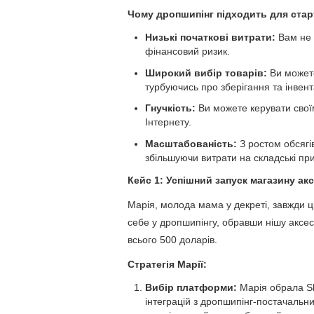
Чому дропшипінг підходить для ста
Низькі початкові витрати:
Вам не 
фінансовий ризик.
Широкий вибір товарів:
Ви можете
турбуючись про зберігання та інвен
Гнучкість:
Ви можете керувати своїм 
Інтернету.
Масштабованість:
З ростом обсягі
збільшуючи витрати на складські пр
Кейс 1: Успішний запуск магазину а
Марія, молода мама у декреті, завжди 
себе у дропшипінгу, обравши нішу аксес
всього 500 доларів.
Стратегія Марії:
Вибір платформи:
Марія обрала Sho
інтеграцій з дропшипінг-постачальн