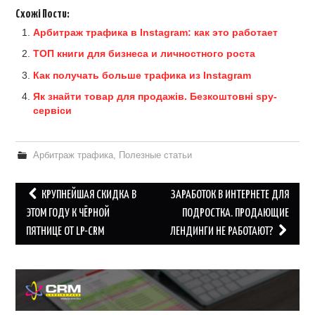
Схожі Пости:
Арбитраж трафика в Instagram: как это работает
ТОП книги для бизнеса и личностного роста
Как получать больше трафика из Instagram
Як знайти товар для продажів. Безкоштовні spy-
сервіси
Арбитраж трафика
,
Полезные статьи
Post
КРУПНЕЙШАЯ СКИДКА В
ЗАРАБОТОК В ИНТЕРНЕТЕ ДЛЯ
navigation
ЭТОМ ГОДУ К ЧЁРНОЙ
ПОДРОСТКА. ПРОДАЮЩИЕ
ПЯТНИЦЕ ОТ LP-CRM
ЛЕНДИНГИ НЕ РАБОТАЮТ?