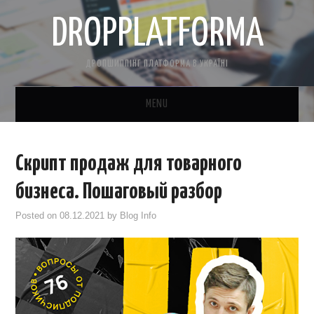
DROPPLATFORMA
ДРОПШИППІНГ ПЛАТФОРМА В УКРАЇНІ
MENU
ГОЛОВНА
Скрипт продаж для товарного
КОНТАКТНА ІНФОРМАЦІЯ
бизнеса. Пошаговый разбор
ПРО НАС
Posted on
08.12.2021
by
Blog Info
САЙТ БЕЗКОШТОВНО
CRM ДЛЯ ТОВАРКИ