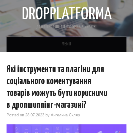
DROPPLATFORMA
ДРОПШИППІНГ ПЛАТФОРМА В УКРАЇНІ
MENU
ГОЛОВНА
Які інструменти та плагіни для
КОНТАКТНА ІНФОРМАЦІЯ
соціального коментування
ПРО НАС
товарів можуть бути корисними
в дропшиппінг-магазині?
САЙТ БЕЗКОШТОВНО
Posted on
28.07.2023
by
Ангелина Скляр
CRM ДЛЯ ТОВАРКИ