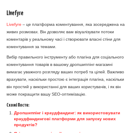
Livefyre
Livefyre
– це платформа коментування, яка зосереджена на
живих розмовах. Він дозволяє вам візуалізувати потоки
коментарів у реальному часі і створювати власні стіни для
коментування за темами.
Вибір правильного інструменту або плагіна для соціального
коментування товарів в вашому дропшиппінг-магазині
вимагає уважного розгляду ваших потреб та цілей. Важливо
врахувати, наскільки простою є інтеграція плагіна, наскільки
він простий у використанні для ваших користувачів, і як він
може покращити вашу SEO-оптимізацію.
Схожі Пости:
Дропшиппінг і краудфандинг: як використовувати
краудфандингові платформи для запуску нових
продуктів?