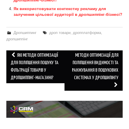
Як використовувати контекстну рекламу для
залучення цільової аудиторії в дропшиппінг-бізнесі?
Дропшиппинг
дроп товари
,
дропплатформа
,
дропшиппінг
Post
ЯКІ МЕТОДИ ОПТИМІЗАЦІЇ
МЕТОДИ ОПТИМІЗАЦІЇ ДЛЯ
navigation
ДЛЯ ПОЛІПШЕННЯ ПОШУКУ ТА
ПОЛІПШЕННЯ ВИДИМОСТІ ТА
ФІЛЬТРАЦІЇ ТОВАРІВ У
РАНЖУВАННЯ В ПОШУКОВИХ
ДРОПШИППІНГ-МАГАЗИНІ?
СИСТЕМАХ У ДРОПШИПІНГУ