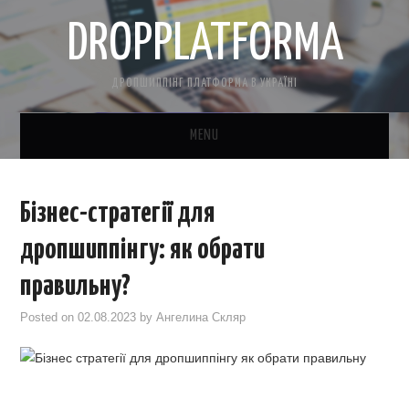
DROPPLATFORMA
ДРОПШИППІНГ ПЛАТФОРМА В УКРАЇНІ
MENU
ГОЛОВНА
Бізнес-стратегії для
КОНТАКТНА ІНФОРМАЦІЯ
дропшиппінгу: як обрати
ПРО НАС
правильну?
Posted on
02.08.2023
by
Ангелина Скляр
САЙТ БЕЗКОШТОВНО
CRM ДЛЯ ТОВАРКИ