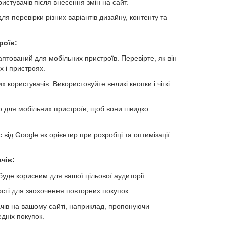
ристувачів після внесення змін на сайт.
ля перевірки різних варіантів дизайну, контенту та
роїв:
птований для мобільних пристроїв. Перевірте, як він
х і пристроях.
х користувачів. Використовуйте великі кнопки і чіткі
о для мобільних пристроїв, щоб вони швидко
від Google як орієнтир при розробці та оптимізації
чів:
буде корисним для вашої цільової аудиторії.
ті для заохочення повторних покупок.
ачів на вашому сайті, наприклад, пропонуючи
едніх покупок.