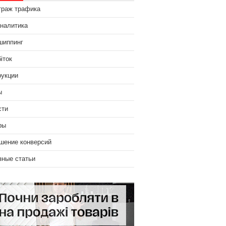
траж трафика
аналитика
шиппинг
іток
рукции
ы
сти
ры
шение конверсий
зные статьи