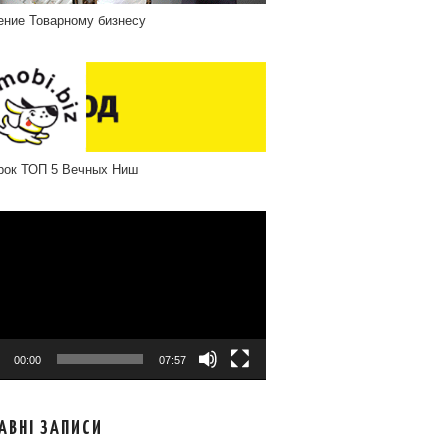
ение Товарному бизнесу
рок ТОП 5 Вечных Ниш
програвач
00:00
07:57
АВНІ ЗАПИСИ