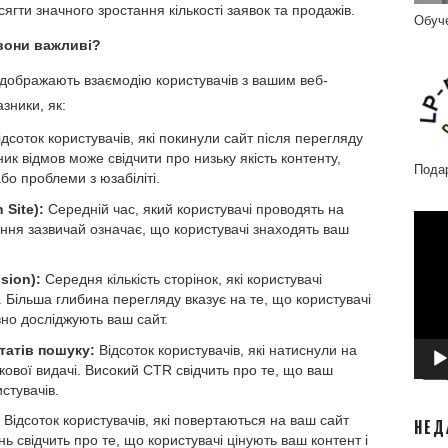
гти значного зростання кількості заявок та продажів.
Обуч
 вони важливі?
відображають взаємодію користувачів з вашим веб-
зники, як:
дсоток користувачів, які покинули сайт після перегляду
ик відмов може свідчити про низьку якість контенту,
Пода
бо проблеми з юзабіліті.
 Site):
Середній час, який користувачі проводять на
Відео
ння зазвичай означає, що користувачі знаходять ваш
sion):
Середня кількість сторінок, які користувачі
 Більша глибина перегляду вказує на те, що користувачі
ивно досліджують ваш сайт.
ьтатів пошуку:
Відсоток користувачів, які натиснули на
ової видачі. Високий CTR свідчить про те, що ваш
стувачів.
Відсоток користувачів, які повертаються на ваш сайт
НЕД
ь свідчить про те, що користувачі цінують ваш контент і