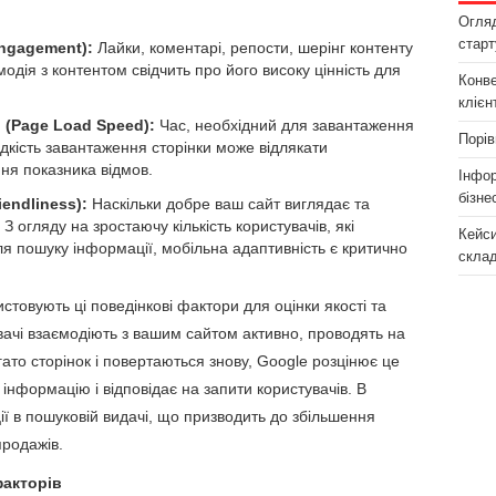
Огляд
старт
Engagement):
Лайки, коментарі, репости, шерінг контенту
одія з контентом свідчить про його високу цінність для
Конве
клієн
 (Page Load Speed):
Час, необхідний для завантаження
Порів
дкість завантаження сторінки може відлякати
ння показника відмов.
Інфор
бізне
endliness):
Наскільки добре ваш сайт виглядає та
 огляду на зростаючу кількість користувачів, які
Кейси
ля пошуку інформації, мобільна адаптивність є критично
скла
истовують ці поведінкові фактори для оцінки якості та
вачі взаємодіють з вашим сайтом активно, проводять на
ато сторінок і повертаються знову, Google розцінює це
 інформацію і відповідає на запити користувачів. В
ії в пошуковій видачі, що призводить до збільшення
продажів.
факторів