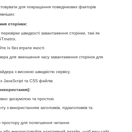
ристовувати для покращення поведінкових факторів
ивніших:
ння сторінки:
перевірки швидкості завантаження сторінки, такі як
GTmetrix.
е їх без втрати якості.
зера для зменшення часу завантаження сторінок для
айдера з високою швидкістю сервісу.
х JavaScript та CSS файлів.
використання):
тивно зрозумілою та простою.
нту з використанням заголовків, підзаголовків та
о простору для полегшення читання.
у або використовуйте адаптивний дизайн, щоб ваш сайт