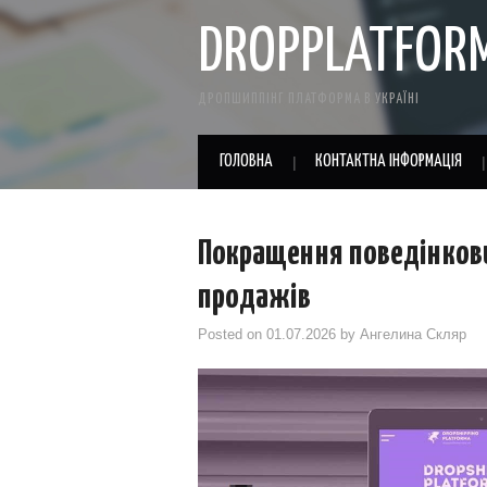
DROPPLATFOR
ДРОПШИППІНГ ПЛАТФОРМА В УКРАЇНІ
ГОЛОВНА
КОНТАКТНА ІНФОРМАЦІЯ
Покращення поведінкови
продажів
Posted on
01.07.2026
by
Ангелина Скляр