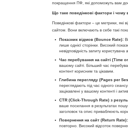
покращення ПФ, які допоможуть вам дося
Що таке поведінкові фактори і чому
Поведінкові фактори – це метрики, які 
сайтом. Вони включають в себе такі пока
Показник відмов (Bounce Rate):
Ві
лише однієї сторінки. Високий показн
невідповідність запиту користувача а
Час перебування на сайті (Time on
вашому сайті. Більший час перебува
контент корисним та цікавим.
Глибина перегляду (Pages per Ses
переглядають під час одного сеансу.
зацікавлені у вашому контенті і акт
CTR (Click-Through Rate) з резул
ваше посилання в результатах пошук
заголовок та опис приваблюють кори
Повернення на сайт (Return Rate):
повторно. Високий відсоток повернен