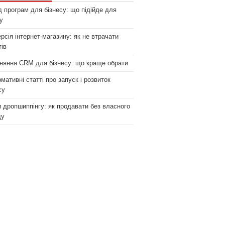
 програм для бізнесу: що підійде для
у
рсія інтернет-магазину: як не втрачати
тів
няння CRM для бізнесу: що краще обрати
мативні статті про запуск і розвиток
су
 дропшиппінгу: як продавати без власного
ду