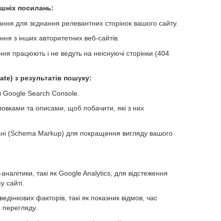
ішніх посилань:
ання для зєднання релевантних сторінок вашого сайту.
ння з інших авторитетних веб-сайтів.
ня працюють і не ведуть на неіснуючі сторінки (404
te) з результатів пошуку:
в Google Search Console.
овками та описами, щоб побачити, які з них
ані (Schema Markup) для покращення вигляду вашого
налітики, такі як Google Analytics, для відстеження
у сайті.
едінкових факторів, такі як показник відмов, час
 перегляду.