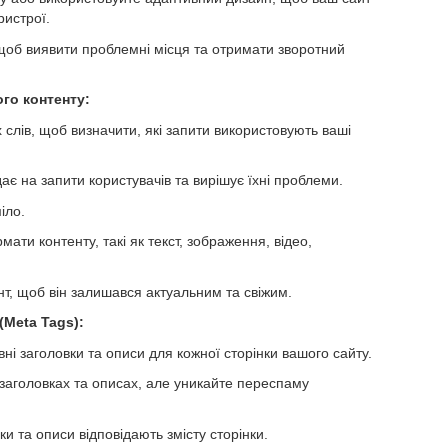
ристрої.
 щоб виявити проблемні місця та отримати зворотний
го контенту:
слів, щоб визначити, які запити використовують ваші
ає на запити користувачів та вирішує їхні проблеми.
іло.
ати контенту, такі як текст, зображення, відео,
т, щоб він залишався актуальним та свіжим.
(Meta Tags):
ні заголовки та описи для кожної сторінки вашого сайту.
 заголовках та описах, але уникайте переспаму
и та описи відповідають змісту сторінки.