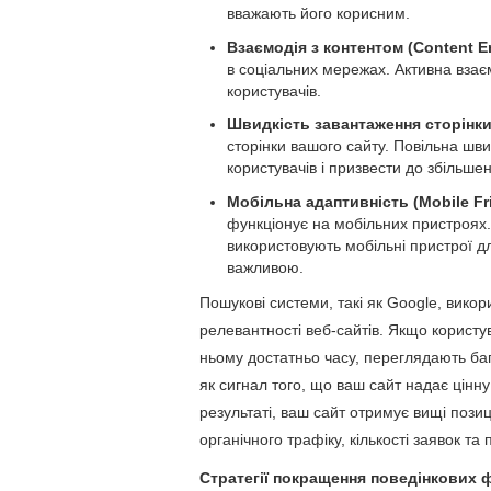
вважають його корисним.
Взаємодія з контентом (Content 
в соціальних мережах. Активна взаєм
користувачів.
Швидкість завантаження сторінки
сторінки вашого сайту. Повільна шви
користувачів і призвести до збільше
Мобільна адаптивність (Mobile Fri
функціонує на мобільних пристроях. З
використовують мобільні пристрої д
важливою.
Пошукові системи, такі як Google, викор
релевантності веб-сайтів. Якщо користу
ньому достатньо часу, переглядають баг
як сигнал того, що ваш сайт надає цінну
результаті, ваш сайт отримує вищі позиц
органічного трафіку, кількості заявок та 
Стратегії покращення поведінкових 