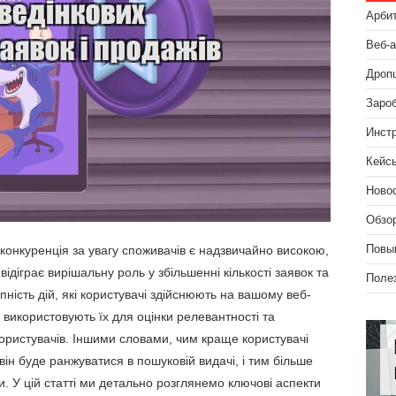
Арби
Веб-
Дроп
Зароб
Инст
Кейс
Ново
Обзо
онкуренція за увагу споживачів є надзвичайно високою,
Повы
ідіграє вирішальну роль у збільшенні кількості заявок та
Поле
пність дій, які користувачі здійснюють на вашому веб-
e, використовують їх для оцінки релевантності та
користувачів. Іншими словами, чим краще користувачі
ін буде ранжуватися в пошуковій видачі, і тим більше
и. У цій статті ми детально розглянемо ключові аспекти