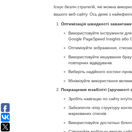
Існує безліч стратегій, які можна вико
вашого веб-сайту. Ось деякі з найефект
Оптимізація швидкості завантаже
Використовуйте інструменти для 
Google PageSpeed Insights або 
Оптимізуйте зображення, стискайт
Використовуйте кешування брау
повторних відвідувачів.
Виберіть надійного хостинг-пров
Мінімізуйте використання велики
Покращення юзабіліті (зручності 
Зробіть навігацію по сайту інтуї
Забезпечте чітку структуру конте
маркованих списків.
Використовуйте достатньо білог
Створюйте мобільну версію сайт