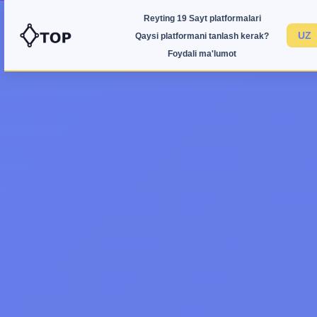
Reyting 19 Sayt platformalari
Qaysi platformani tanlash kerak?
Foydali ma'lumot