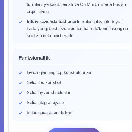
tizimlari, yetkazib berish va CRMni bir marta bosish
orqali ulang.
Intuiv ravishda tushunarli
. Selio qulay interfeysi
hatto yangi boshlovchi uchun ham do'konni osongina
sozlash imkonini beradi.
Funksionallik
Lеndinglarining top konstruktorlari
Selio: Tezkor start
Selio tayyor shablonlari
Selio integratsiyalari
5 daqiqada oson do'kon