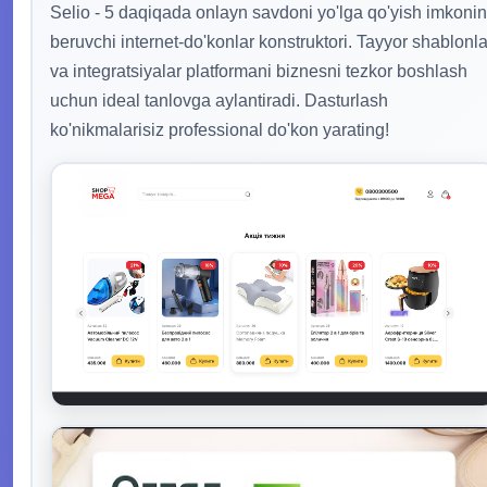
Selio - 5 daqiqada onlayn savdoni yo'lga qo'yish imkonin
beruvchi internet-do'konlar konstruktori. Tayyor shablonla
va integratsiyalar platformani biznesni tezkor boshlash
uchun ideal tanlovga aylantiradi. Dasturlash
ko'nikmalarisiz professional do'kon yarating!