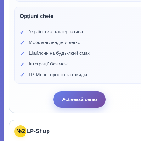
Opțiuni cheie
Українська альтернатива
Мобільні лендінги легко
Шаблони на будь-який смак
Інтеграції без меж
LP-Mobi - просто та швидко
Activează demo
LP-Shop
№2