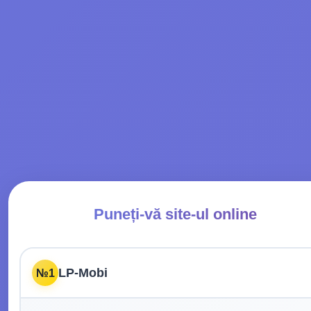
Puneți-vă site-ul online
LP-Mobi
№1