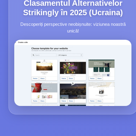
Clasamentul Alternativelor
Strikingly în 2025 (Ucraina)
Descoperiți perspective neobișnuite: viziunea noastră
unică!