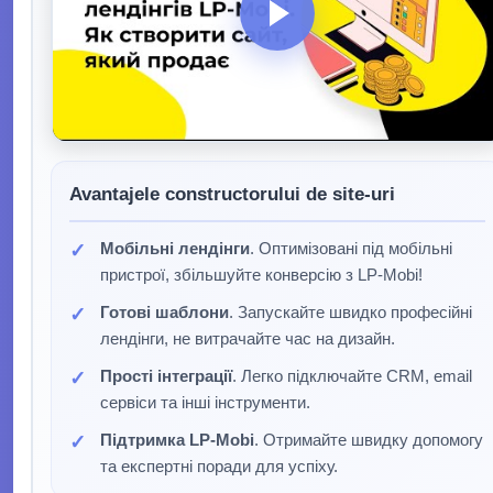
Avantajele constructorului de site-uri
Mобільні лендінги
. Оптимізовані під мобільні
пристрої, збільшуйте конверсію з LP-Mobi!
Готові шаблони
. Запускайте швидко професійні
лендінги, не витрачайте час на дизайн.
Прості інтеграції
. Легко підключайте CRM, email
сервіси та інші інструменти.
Підтримка LP-Mobi
. Отримайте швидку допомогу
та експертні поради для успіху.