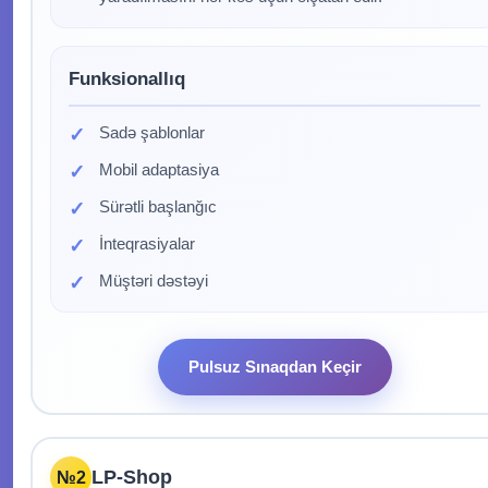
Funksionallıq
Sadə şablonlar
Mobil adaptasiya
Sürətli başlanğıc
İnteqrasiyalar
Müştəri dəstəyi
Pulsuz Sınaqdan Keçir
LP-Shop
№2