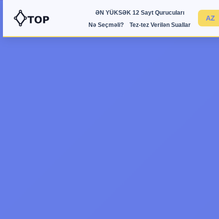
ƏN YÜKSƏK 12 Sayt Qurucuları
Nə Seçməli?
Tez-tez Verilən Suallar