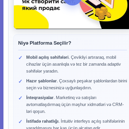
Niyə Platforma Seçilir?
Mobil açılış səhifələri
. Çevikliyi artıraraq, mobil
cihazlar üçün asanlıqla və tez bir zamanda adaptiv
səhifələr yaradın.
Hazır şablonlar
. Çoxsaylı peşəkar şablonlardan birini
seçin və biznesinizə uyğunlaşdırın.
İnteqrasiyalar
. Marketinq və satışları
avtomatlaşdırmaq üçün məşhur xidmətləri və CRM-
ləri qoşun.
İstifadə rahatlığı
. İntuitiv interfeys açılış səhifələrinin
yaradılmasını hər kəs üçün əlçatan edir.