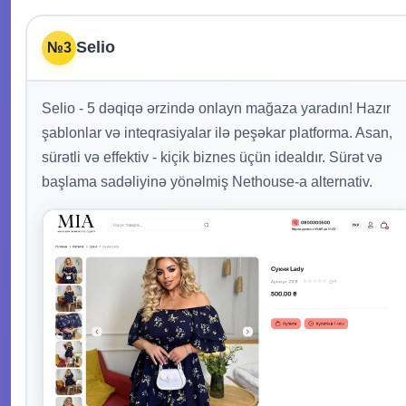
Selio
№3
Selio - 5 dəqiqə ərzində onlayn mağaza yaradın! Hazır
şablonlar və inteqrasiyalar ilə peşəkar platforma. Asan,
sürətli və effektiv - kiçik biznes üçün idealdır. Sürət və
başlama sadəliyinə yönəlmiş Nethouse-a alternativ.