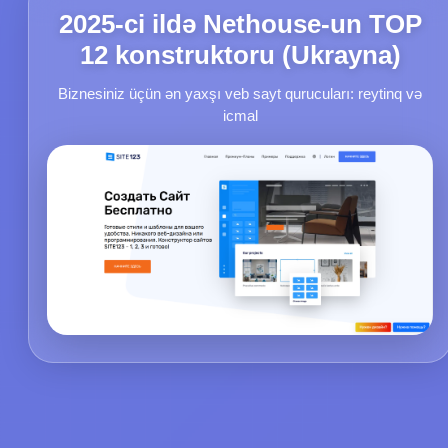
2025-ci ildə Nethouse-un TOP
12 konstruktoru (Ukrayna)
Biznesiniz üçün ən yaxşı veb sayt qurucuları: reytinq və
icmal