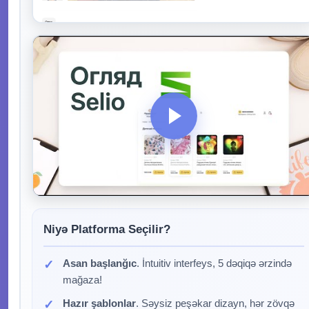
Niyə Platforma Seçilir?
Asan başlanğıc
. İntuitiv interfeys, 5 dəqiqə ərzində
mağaza!
Hazır şablonlar
. Səysiz peşəkar dizayn, hər zövqə