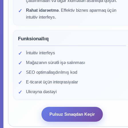
çatdırılmaları və digər xidmətləri asanlıqla qoşun.
Rahat idarəetmə
. Effektiv biznes aparmaq üçün
intuitiv interfeys.
Funksionallıq
İntuitiv interfeys
Mağazanın sürətli işə salınması
SEO optimallaşdırılmış kod
E-ticarət üçün inteqrasiyalar
Ukrayna dəstəyi
Pulsuz Sınaqdan Keçir