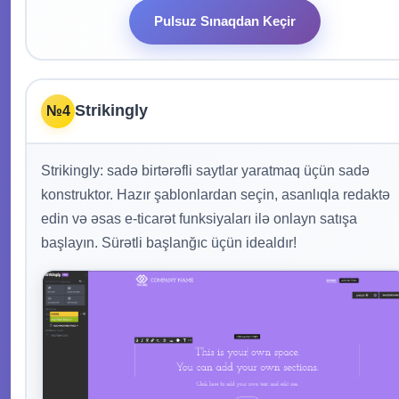
Pulsuz Sınaqdan Keçir
Strikingly
№4
Strikingly: sadə birtərəfli saytlar yaratmaq üçün sadə
konstruktor. Hazır şablonlardan seçin, asanlıqla redaktə
edin və əsas e-ticarət funksiyaları ilə onlayn satışa
başlayın. Sürətli başlanğıc üçün idealdır!