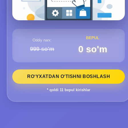
BEPUL
Oddiy narx:
0 so'm
999 so'm
ROʻYXATDAN OʻTISHNI BOSHLASH
* qoldi
11
bepul kirishlar