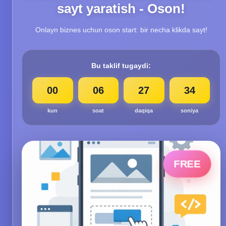
sayt yaratish - Oson!
Onlayn biznes uchun oson start: bir necha klikda sayt!
Bu taklif tugaydi:
00
06
27
33
kun
soat
daqiqa
soniya
FREE