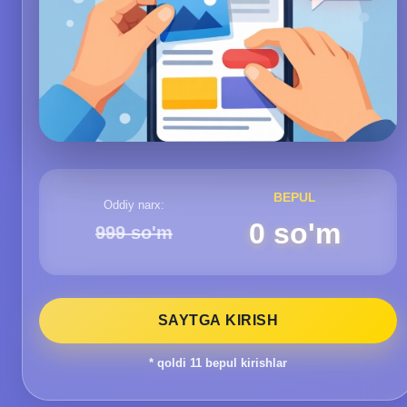
BEPUL
Oddiy narx:
0 so'm
999 so'm
SAYTGA KIRISH
* qoldi
11
bepul kirishlar