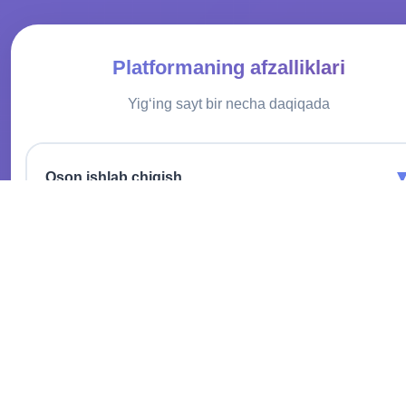
Platformaning afzalliklari
Yigʻing sayt bir necha daqiqada
Oson ishlab chiqish
Dasturlash ko'nikmalarisiz ham professional onlayn-do'konlar
yarating.
Qulay interfeys
Kontent bilan tez ishlash uchun intuitiv tushunarli platforma.
Kengaytirilgan imkoniyatlar
Funktsiyalarning keng doirasi tufayli har qanday g'oyani amalg