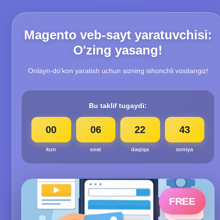
Magento veb-sayt yaratuvchisi:
O'zing yasang!
Onlayn-do'kon yaratish uchun sizning ishonchli vositangiz!
Bu taklif tugaydi:
00
06
22
42
kun
soat
daqiqa
soniya
FREE