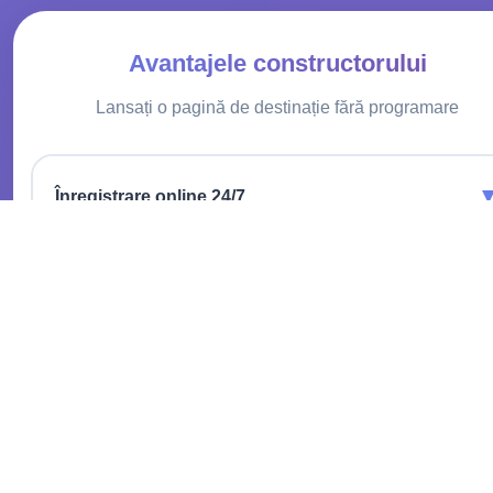
Avantajele constructorului
Lansați o pagină de destinație fără programare
Înregistrare online 24/7
Clienții rezervă ora convenabilă fără a telefona.
Creșterea loialității
Asigurați feedback rapid, rezolvați problemele operativ.
Creșterea profiturilor
Extindeți baza de clienți, arătați avantajele.