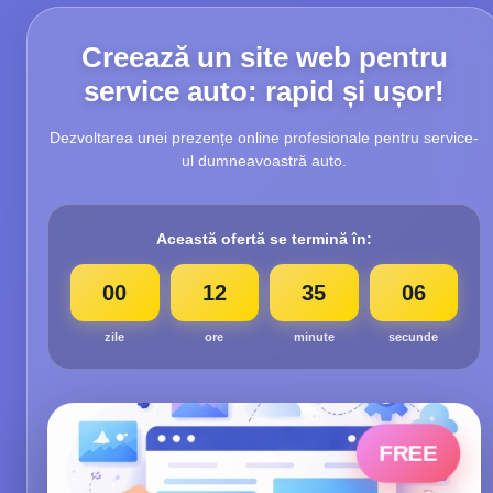
Creează un site web pentru
service auto: rapid și ușor!
Dezvoltarea unei prezențe online profesionale pentru service-
ul dumneavoastră auto.
Această ofertă se termină în:
00
12
35
05
zile
ore
minute
secunde
FREE