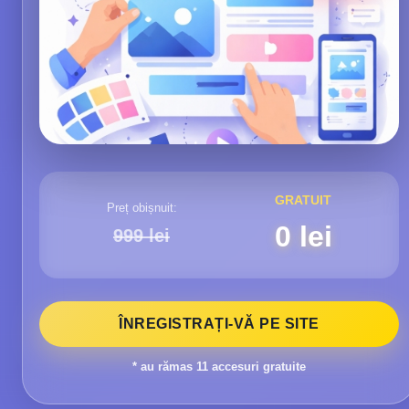
GRATUIT
Preț obișnuit:
0 lei
999 lei
ÎNREGISTRAȚI-VĂ PE SITE
* au rămas
11
accesuri gratuite