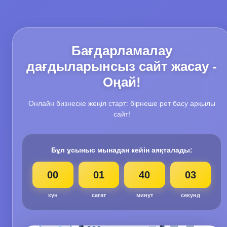
Бағдарламалау
дағдыларынсыз сайт жасау -
Оңай!
Онлайн бизнеске жеңіл старт: бірнеше рет басу арқылы
сайт!
Бұл ұсыныс мынадан кейін аяқталады:
00
01
40
02
күн
сағат
минут
секунд