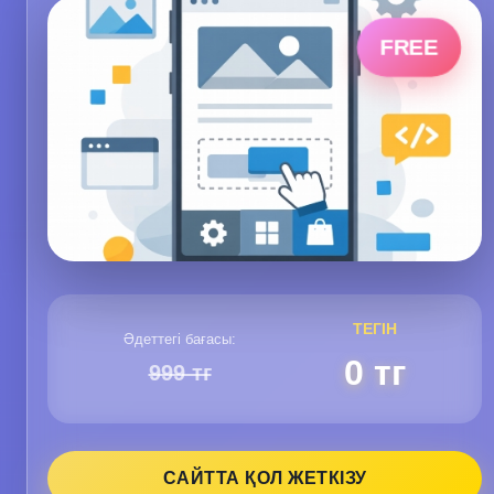
FREE
ТЕГІН
Әдеттегі бағасы:
0 тг
999 тг
САЙТТА ҚОЛ ЖЕТКІЗУ