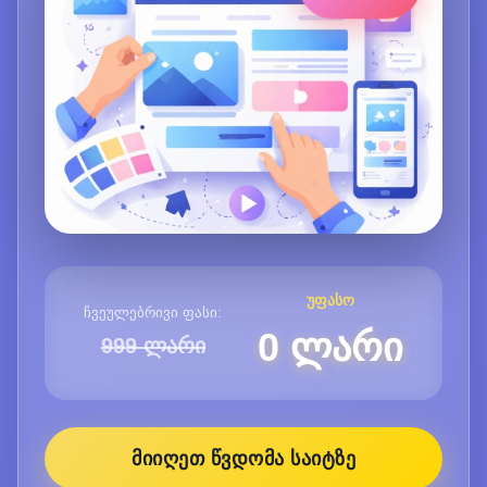
უფასო
ჩვეულებრივი ფასი:
0 ლარი
999 ლარი
ᲛᲘᲘᲦᲔᲗ ᲬᲕᲓᲝᲛᲐ ᲡᲐᲘᲢᲖᲔ