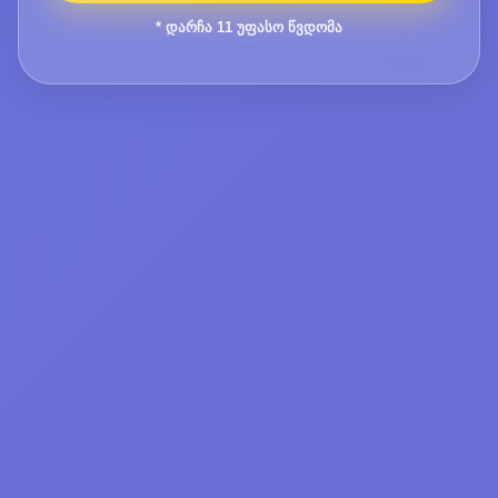
* დარჩა
11
უფასო წვდომა