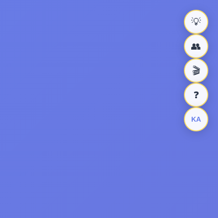
💡
👥
🎬
❓
KA