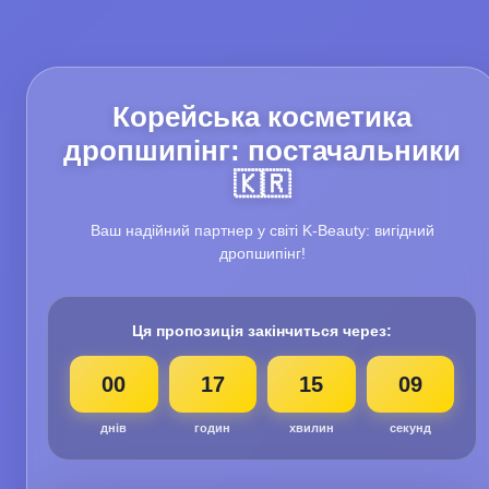
Корейська косметика
дропшипінг: постачальники
🇰🇷
Ваш надійний партнер у світі K-Beauty: вигідний
дропшипінг!
Ця пропозиція закінчиться через:
00
17
15
07
днів
годин
хвилин
секунд