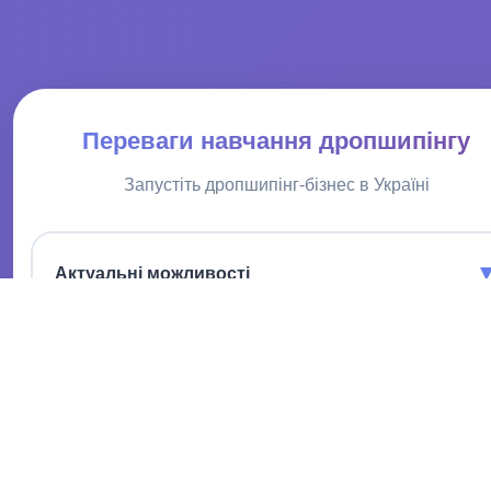
Переваги навчання дропшипінгу
Запустіть дропшипінг-бізнес в Україні
Актуальні можливості
Дізнавайтесь першими про перспективні ніші та продукти,
щоб максимізувати прибуток.
Економія часу
Не витрачайте години на пошук вигідних пропозицій, все
зібрано в одному місці.
Аналіз ринку