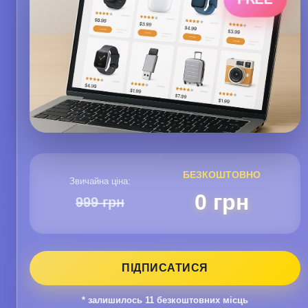
БЕЗКОШТОВНО
Звичайна ціна:
0 грн
999 грн
ПІДПИСАТИСЯ
* залишилось
11
безкоштовних місць