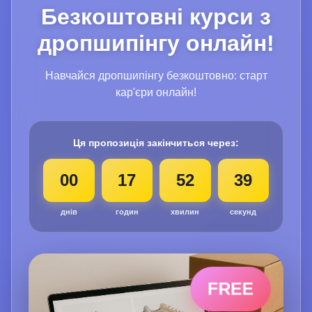
Безкоштовні курси з
дропшипінгу онлайн!
Навчайся дропшипінгу безкоштовно: старт
кар'єри онлайн!
Ця пропозиція закінчиться через:
00
17
52
38
днів
годин
хвилин
секунд
FREE