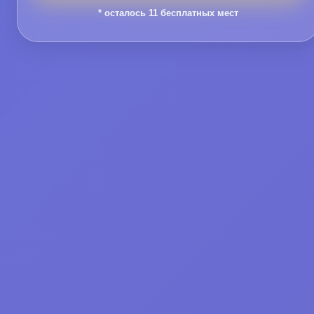
* осталось
11
бесплатных мест