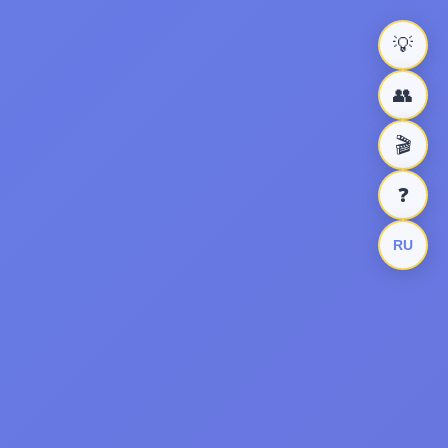
💡
👥
🎬
❓
RU