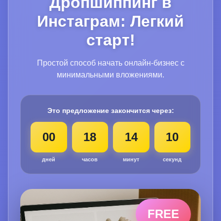
Дропшиппинг в
Инстаграм: Легкий
старт!
Простой способ начать онлайн-бизнес с
минимальными вложениями.
Это предложение закончится через:
00
18
14
09
дней
часов
минут
секунд
FREE