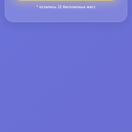
* осталось
11
бесплатных мест