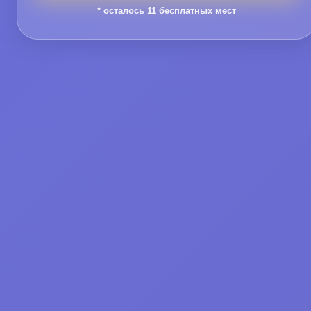
* осталось
11
бесплатных мест