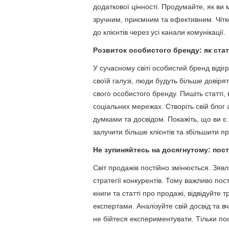
додаткової цінності. Продумайте, як ви
зручним, приємним та ефективним. Чітк
до клієнтів через усі канали комунікації.
Розвиток особистого бренду: як ста
У сучасному світі особистий бренд віді
своїй галузі, люди будуть більше довір
свого особистого бренду. Пишіть статті,
соціальних мережах. Створіть свій блог
думками та досвідом. Покажіть, що ви є 
залучити більше клієнтів та збільшити п
Не зупиняйтесь на досягнутому: пос
Світ продажів постійно змінюється. Зявл
стратегії конкурентів. Тому важливо по
книги та статті про продажі, відвідуйте 
експертами. Аналізуйте свій досвід та вч
не бійтеся експериментувати. Тільки п