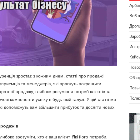
Арби
Веб-
Дроп
Зароб
Инст
Кейс
Ново
уренція зростає з кожним днем, статті про продажі
Обзо
дприємців та менеджерів, які прагнуть покращити
Повы
тратегії продажу, глибоке розуміння потреб клієнтів та
Поле
ові компоненти успіху в будь-якій галузі. У цій статті ми
кі допоможуть вам збільшити прибуток та досягти нових
продажів
ибоко зрозуміти, хто є ваш клієнт. Які його потреби,