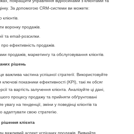
жах, покращити управління відносинами з клієнтами та
дінку. За допомогою CRM-системи ви можете:
 клієнтів.
ти воронку продажів.
ї та email-розсилки.
и про ефективність продажів.
ми продажів, маркетингу та обслуговування клієнтів.
ваних рішень
це важлива частина успішної стратегії. Використовуйте
 ключові показники ефективності (KPI), такі як обсяг
сії та вартість залучення клієнта. Аналізуйте ці дані,
вашого процесу продажу та прийняти обґрунтовані
 увагу на тенденції, зміни у поведінці клієнтів та
 адаптувати свою стратегію.
 рішення клієнта
дин важливий аспект успішних продажів. Вивчайте