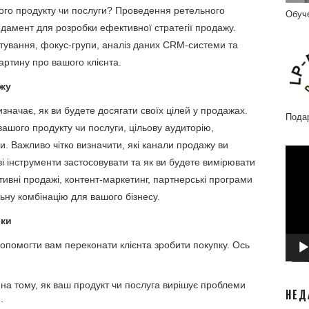
ашого продукту чи послуги? Проведення ретельного
Обуч
ндамент для розробки ефективної стратегії продажу.
питування, фокус-групи, аналіз даних CRM-системи та
артину про вашого клієнта.
ажу
изначає, як ви будете досягати своїх цілей у продажах.
Пода
ашого продукту чи послуги, цільову аудиторію,
. Важливо чітко визначити, які канали продажу ви
Відео
ві інструменти застосовувати та як ви будете вимірювати
 активні продажі, контент-маркетинг, партнерські програми
ьну комбінацію для вашого бізнесу.
ики
 допомогти вам переконати клієнта зробити покупку. Ось
на тому, як ваш продукт чи послуга вирішує проблеми
НЕД
.