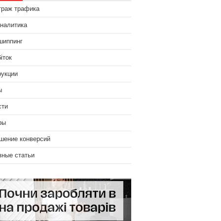
траж трафика
аналитика
шиппинг
іток
рукции
ы
сти
ры
шение конверсий
зные статьи