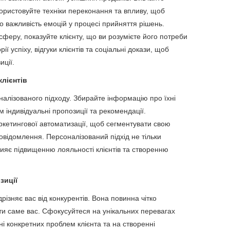
икористовуйте техніки переконання та впливу, щоб
о важливість емоцій у процесі прийняття рішень.
феру, показуйте клієнту, що ви розумієте його потреби
ії успіху, відгуки клієнтів та соціальні докази, щоб
иції.
клієнтів
оналізованого підходу. Збирайте інформацію про їхні
 індивідуальні пропозиції та рекомендації.
кетингової автоматизації, щоб сегментувати свою
овідомлення. Персоналізований підхід не тільки
рияє підвищенню лояльності клієнтів та створенню
зиції
різняє вас від конкурентів. Вона повинна чітко
ти саме вас. Сфокусуйтеся на унікальних перевагах
ні конкретних проблем клієнта та на створенні