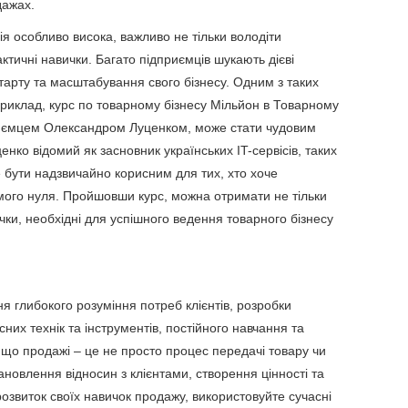
дажах.
ія особливо висока, важливо не тільки володіти
тичні навички. Багато підприємців шукають дієві
старту та масштабування свого бізнесу. Одним з таких
априклад, курс по товарному бізнесу Мільйон в Товарному
приємцем Олександром Луценком, може стати чудовим
нко відомий як засновник українських IT-сервісів, таких
е бути надзвичайно корисним для тих, хто хоче
мого нуля. Пройшовши курс, можна отримати не тільки
чки, необхідні для успішного ведення товарного бізнесу
я глибокого розуміння потреб клієнтів, розробки
сних технік та інструментів, постійного навчання та
 що продажі – це не просто процес передачі товару чи
ановлення відносин з клієнтами, створення цінності та
розвиток своїх навичок продажу, використовуйте сучасні