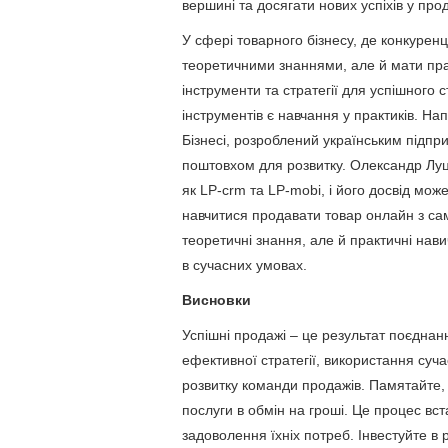
вершині та досягати нових успіхів у про
У сфері товарного бізнесу, де конкуренц
теоретичними знаннями, але й мати прак
інструменти та стратегії для успішного 
інструментів є навчання у практиків. Н
Бізнесі, розроблений українським під
поштовхом для розвитку. Олександр Луце
як LP-crm та LP-mobi, і його досвід мож
навчитися продавати товар онлайн з са
теоретичні знання, але й практичні нави
в сучасних умовах.
Висновки
Успішні продажі – це результат поєднанн
ефективної стратегії, використання суча
розвитку команди продажів. Памятайте,
послуги в обмін на гроші. Це процес вст
задоволення їхніх потреб. Інвестуйте в 