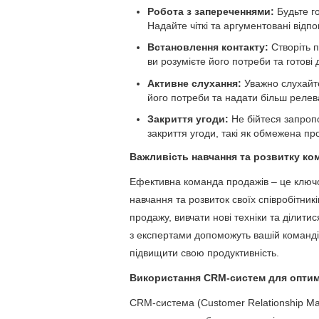
Робота з запереченнями:
Будьте го
Надайте чіткі та аргументовані відпо
Встановлення контакту:
Створіть п
ви розумієте його потреби та готові
Активне слухання:
Уважно слухайте
його потреби та надати більш реле
Закриття угоди:
Не бійтеся запропо
закриття угоди, такі як обмежена пр
Важливість навчання та розвитку ко
Ефективна команда продажів – це ключов
навчання та розвиток своїх співробітни
продажу, вивчати нові техніки та ділитис
з експертами допоможуть вашій команді б
підвищити свою продуктивність.
Використання CRM-систем для оптимі
CRM-система (Customer Relationship Ma