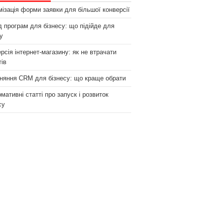
ізація форми заявки для більшої конверсії
 програм для бізнесу: що підійде для
у
рсія інтернет-магазину: як не втрачати
тів
няння CRM для бізнесу: що краще обрати
мативні статті про запуск і розвиток
су