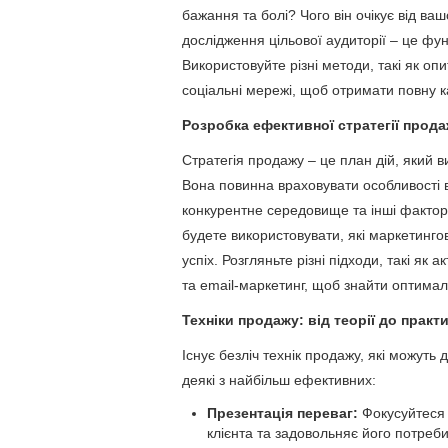
бажання та болі? Чого він очікує від в
дослідження цільової аудиторії – це фу
Використовуйте різні методи, такі як о
соціальні мережі, щоб отримати повну к
Розробка ефективної стратегії прод
Стратегія продажу – це план дій, який в
Вона повинна враховувати особливості в
конкурентне середовище та інші фактори
будете використовувати, які маркетинго
успіх. Розгляньте різні підходи, такі як
та email-маркетинг, щоб знайти оптимал
Техніки продажу: від теорії до практ
Існує безліч технік продажу, які можуть
деякі з найбільш ефективних:
Презентація переваг:
Фокусуйтеся 
клієнта та задовольняє його потреби