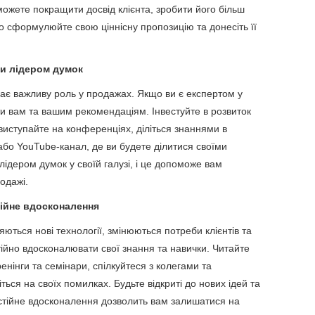
 можете покращити досвід клієнта, зробити його більш
о сформулюйте свою ціннісну пропозицію та донесіть її
ти лідером думок
грає важливу роль у продажах. Якщо ви є експертом у
яти вам та вашим рекомендаціям. Інвестуйте в розвиток
 виступайте на конференціях, діліться знаннями в
 або YouTube-канал, де ви будете ділитися своїми
лідером думок у своїй галузі, і це допоможе вам
родажі.
тійне вдосконалення
яються нові технології, змінюються потреби клієнтів та
стійно вдосконалювати свої знання та навички. Читайте
тренінги та семінари, спілкуйтеся з колегами та
іться на своїх помилках. Будьте відкриті до нових ідей та
остійне вдосконалення дозволить вам залишатися на