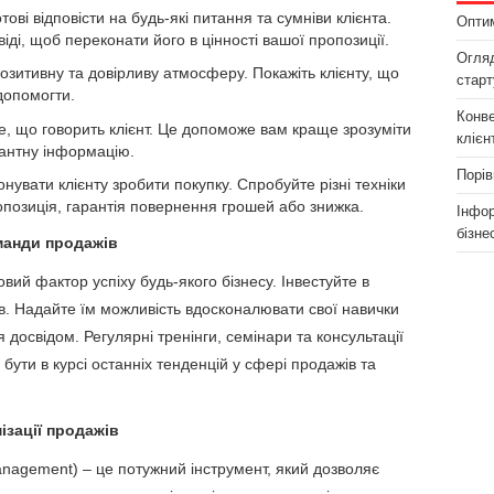
тові відповісти на будь-які питання та сумніви клієнта.
Оптим
віді, щоб переконати його в цінності вашої пропозиції.
Огляд
озитивну та довірливу атмосферу. Покажіть клієнту, що
старт
 допомогти.
Конве
, що говорить клієнт. Це допоможе вам краще зрозуміти
клієн
вантну інформацію.
Порів
нувати клієнту зробити покупку. Спробуйте різні техніки
опозиція, гарантія повернення грошей або знижка.
Інфор
бізне
манди продажів
ий фактор успіху будь-якого бізнесу. Інвестуйте в
ків. Надайте їм можливість вдосконалювати свої навички
я досвідом. Регулярні тренінги, семінари та консультації
ути в курсі останніх тенденцій у сфері продажів та
зації продажів
nagement) – це потужний інструмент, який дозволяє