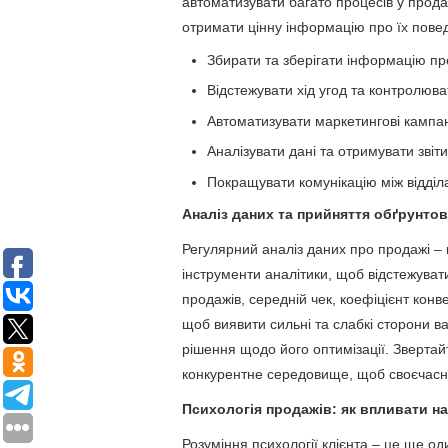
автоматизувати багато процесів у прода
отримати цінну інформацію про їх пове
Збирати та зберігати інформацію про
Відстежувати хід угод та контролюва
Автоматизувати маркетингові кампані
Аналізувати дані та отримувати звіт
Покращувати комунікацію між відділа
Аналіз даних та прийняття обґрунто
Регулярний аналіз даних про продажі – 
інструменти аналітики, щоб відстежувати
продажів, середній чек, коефіцієнт конвер
щоб виявити сильні та слабкі сторони 
рішення щодо його оптимізації. Звертайте
конкурентне середовище, щоб своєчасно
Психологія продажів: як впливати на
Розуміння психології клієнта – це ще о