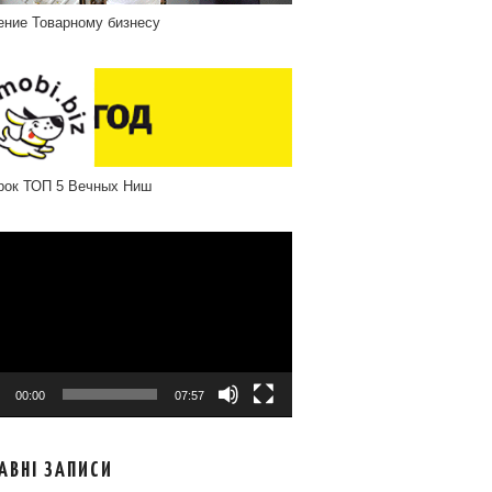
ение Товарному бизнесу
рок ТОП 5 Вечных Ниш
програвач
00:00
07:57
АВНІ ЗАПИСИ