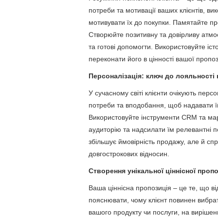
потреби та мотивації ваших клієнтів, в
мотивувати їх до покупки. Памятайте пр
Створюйте позитивну та довірливу атмос
та готові допомогти. Використовуйте істор
переконати його в цінності вашої пропоз
Персоналізація: ключ до лояльності 
У сучасному світі клієнти очікують перс
потреби та вподобання, щоб надавати їм
Використовуйте інструменти CRM та мар
аудиторію та надсилати їм релевантні п
збільшує ймовірність продажу, але й сп
довгострокових відносин.
Створення унікальної ціннісної пропо
Ваша ціннісна пропозиція – це те, що від
пояснювати, чому клієнт повинен вибра
вашого продукту чи послуги, на вирішен