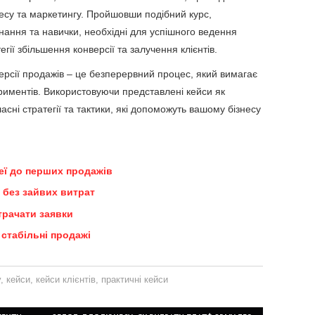
есу та маркетингу. Пройшовши подібний курс,
нання та навички, необхідні для успішного ведення
егії збільшення конверсії та залучення клієнтів.
ерсії продажів – це безперервний процес, який вимагає
ериментів. Використовуючи представлені кейси як
асні стратегії та тактики, які допоможуть вашому бізнесу
деї до перших продажів
 без зайвих витрат
трачати заявки
стабільні продажі
у
,
кейси
,
кейси клієнтів
,
практичні кейси