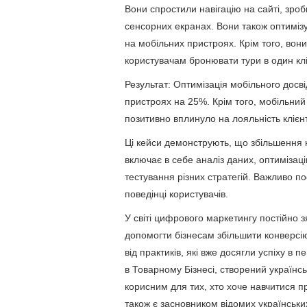
Вони спростили навігацію на сайті, зро
сенсорних екранах. Вони також оптимі
на мобільних пристроях. Крім того, вон
користувачам бронювати тури в один клі
Результат: Оптимізація мобільного досв
пристроях на 25%. Крім того, мобільний
позитивно вплинуло на лояльність клієнт
Ці кейси демонструють, що збільшення к
включає в себе аналіз даних, оптимізаці
тестування різних стратегій. Важливо п
поведінці користувачів.
У світі цифрового маркетингу постійно з
допомогти бізнесам збільшити конверсію
від практиків, які вже досягли успіху в 
в Товарному Бізнесі, створений україн
корисним для тих, хто хоче навчитися 
також є засновником відомих українських