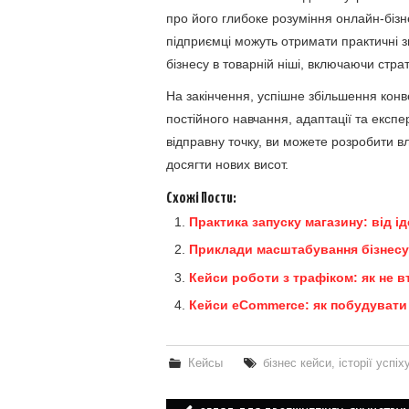
про його глибоке розуміння онлайн-бізн
підприємці можуть отримати практичні з
бізнесу в товарній ніші, включаючи страт
На закінчення, успішне збільшення конв
постійного навчання, адаптації та експ
відправну точку, ви можете розробити вл
досягти нових висот.
Схожі Пости:
Практика запуску магазину: від і
Приклади масштабування бізнесу
Кейси роботи з трафіком: як не в
Кейси eCommerce: як побудувати 
Кейсы
бізнес кейси
,
історії успіх