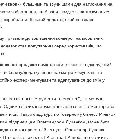
били кнопки більшими та зручнішими для натискання на
зували зображення, щоб вони швидко завантажувалися
и розробили мобільний додаток, який дозволяв
к.
іду призвела до збільшення конверсії на мобільних
 додаток став популярним серед користувачів, що
ів.
онверсії продажів вимагає комплексного підходу, який
ю вебсайту/додатку, персоналізацію комунікації та
остійно експериментувати та адаптуватися до змін у
являються нові інструменти та стратегії, які можуть
. Одним із таких інструментів є навчання та менторство
певній ніші. Наприклад, курс по товарному бізнесу Мільйон
ським підприємцем Олександром Луценком, може бути
продавати товари онлайн з нуля. Олександр Луценко
 IT-сервісів, таких як LP-crm та LP-mobi, що свідчить