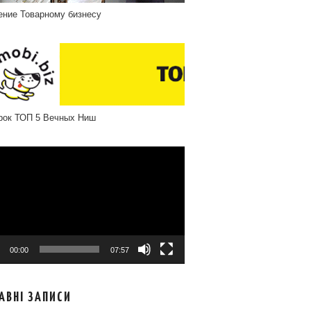
ение Товарному бизнесу
рок ТОП 5 Вечных Ниш
програвач
00:00
07:57
АВНІ ЗАПИСИ