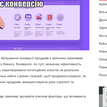
Арби
Веб-
Дроп
Зароб
Инст
Кейс
Ново
збільшення конверсії продажів є критично важливим
Обзо
 бізнесу. Конверсія, по суті, визначає ефективність
Повы
ь перетворювати потенційних клієнтів на реальних
Поле
альні кейси з різних галузей, щоб продемонструвати, як
ію продажів, використовуючи різні стратегії та
ади, важливо зрозуміти ключові фактори, що впливають