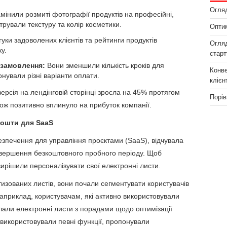
Огляд
мінили розмиті фотографії продуктів на професійні,
трували текстуру та колір косметики.
Оптим
уки задоволених клієнтів та рейтинги продуктів
Огляд
у.
старт
замовлення:
Вони зменшили кількість кроків для
Конве
ували різні варіанти оплати.
клієн
версія на лендінговій сторінці зросла на 45% протягом
Порів
ож позитивно вплинуло на прибуток компанії.
пошти для SaaS
зпечення для управління проєктами (SaaS), відчувала
завершення безкоштовного пробного періоду. Щоб
ирішили персоналізувати свої електронні листи.
изованих листів, вони почали сегментувати користувачів
 Наприклад, користувачам, які активно використовували
али електронні листи з порадами щодо оптимізації
 використовували певні функції, пропонували