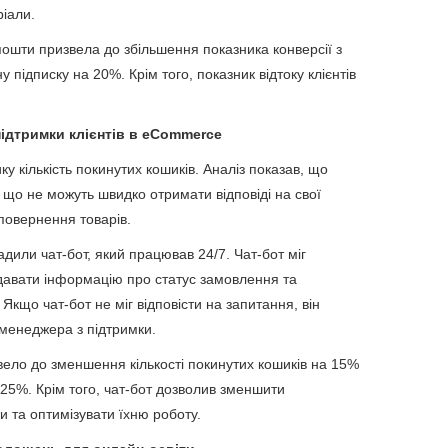
ріали.
пошти призвела до збільшення показника конверсії з
 підписку на 20%. Крім того, показник відтоку клієнтів
підтримки клієнтів в eCommerce
ку кількість покинутих кошиків. Аналіз показав, що
, що не можуть швидко отримати відповіді на свої
повернення товарів.
или чат-бот, який працював 24/7. Чат-бот міг
адавати інформацію про статус замовлення та
Якщо чат-бот не міг відповісти на запитання, він
менеджера з підтримки.
вело до зменшення кількості покинутих кошиків на 15%
 25%. Крім того, чат-бот дозволив зменшити
 та оптимізувати їхню роботу.