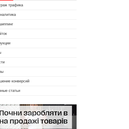
траж трафика
аналитика
шиппинг
іток
рукции
ы
сти
ры
шение конверсий
зные статьи