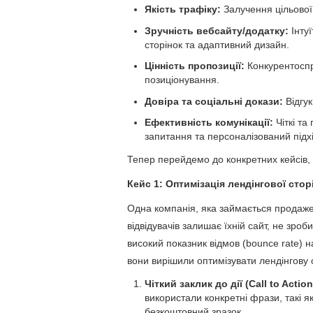
Якість трафіку:
Залучення цільової 
Зручність вебсайту/додатку:
Інтуї
сторінок та адаптивний дизайн.
Цінність пропозиції:
Конкурентоспро
позиціонування.
Довіра та соціальні докази:
Відгук
Ефективність комунікації:
Чіткі та
запитання та персоналізований підхі
Тепер перейдемо до конкретних кейсів,
Кейс 1: Оптимізація лендінгової сто
Одна компанія, яка займається продажем
відвідувачів залишає їхній сайт, не зроб
високий показник відмов (bounce rate) н
вони вирішили оптимізувати лендінгову 
Чіткий заклик до дії (Call to Action
використали конкретні фрази, такі 
безкоштовний зразок.