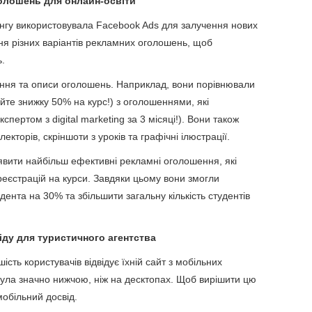
голошень для онлайн-освіти
гу використовувала Facebook Ads для залучення нових
ня різних варіантів рекламних оголошень, щоб
.
ження та описи оголошень. Наприклад, вони порівнювали
те знижку 50% на курс!) з оголошеннями, які
спертом з digital marketing за 3 місяці!). Вони також
екторів, скріншоти з уроків та графічні ілюстрації.
явити найбільш ефективні рекламні оголошення, які
а реєстрацій на курси. Завдяки цьому вони змогли
ента на 30% та збільшити загальну кількість студентів
іду для туристичного агентства
сть користувачів відвідує їхній сайт з мобільних
була значно нижчою, ніж на десктопах. Щоб вирішити цю
обільний досвід.