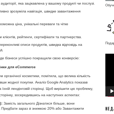
аудиторії, яка зацікавлена у вашому продукті чи послузі.
Обуч
тивно зрозуміла навігація, швидке завантаження
можна ціна, унікальні переваги та чітке
и клієнтів, рейтинги, сертифікати та партнерства.
Пода
 переконливі описи продуктів, швидка відповідь на
д.
Відео
 де бізнеси успішно покращили свою конверсію:
рінки для eCommerce
 органічної косметики, помітила, що велика кількість
ивши жодної покупки. Аналіз Google Analytics показав
а їхній лендінговій сторінці. Щоб вирішити цю проблему,
сторінку, зосередившись на наступних аспектах:
):
Замість загального Дізнатися більше, вони
як Придбати зараз зі знижкою 20% або Завантажити
НЕД