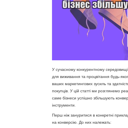
У сучасному конкурентному середовищі 
для виживання та процвітання будь-якого
ваших маркетингових зусиль та здатніст
покупців. У цій статті ми розглянемо ре
саме бізнеси успішно збільшують конверс
інструменти.
Перш ніж зануритися в конкретні прикл
на конверсію. До них належать: