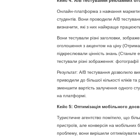
Кейс 4: A/B тестування рекламних о
Онлайн-платформа з навчання маркетин
студентів. Вони проводили A/B тестуван
визначити, які з них найкраще працюють
Вони тестували різні заголовки, зобра
оголошення з акцентом на ціну (Отримай
підкреслювали цінність знань (Станьте ек
тестували різні зображення: фотографії л
Результат: A/B тестування дозволило ви
приводили до більшої кількості кліків т
зменшити вартість залучення одного студ
на платформі.
Кейс 5: Оптимізація мобільного досв
Туристичне агентство помітило, що більші
пристроїв, але конверсія на мобільних 
проблему, вони вирішили оптимізувати м