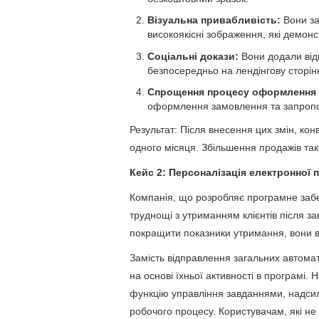
Візуальна привабливість:
Вони за
високоякісні зображення, які демонс
Соціальні докази:
Вони додали відг
безпосередньо на лендінгову сторінк
Спрощення процесу оформлення 
оформлення замовлення та запропон
Результат: Після внесення цих змін, кон
одного місяця. Збільшення продажів так
Кейс 2: Персоналізація електронної 
Компанія, що розробляє програмне забе
труднощі з утриманням клієнтів після 
покращити показники утримання, вони в
Замість відправлення загальних автомат
на основі їхньої активності в програмі.
функцію управління завданнями, надсил
робочого процесу. Користувачам, які не