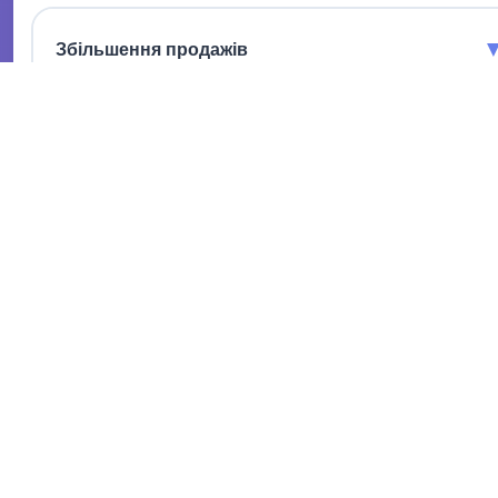
Збільшення продажів
Конвертуйте більше відвідувачів у клієнтів за допомогою
швидких дзвінків.
Економія часу
Автоматизуйте рутинні задачі, щоб зосередитися на
головному.
Підвищення лояльності
Персоналізоване спілкування покращує відносини з
клієнтами.
Зрозуміла аналітика
Відстежуйте ефективність і оптимізуйте стратегії продажів.