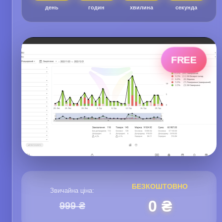
день
годин
хвилина
секунда
FREE
БЕЗКОШТОВНО
Звичайна ціна:
0 ₴
999 ₴