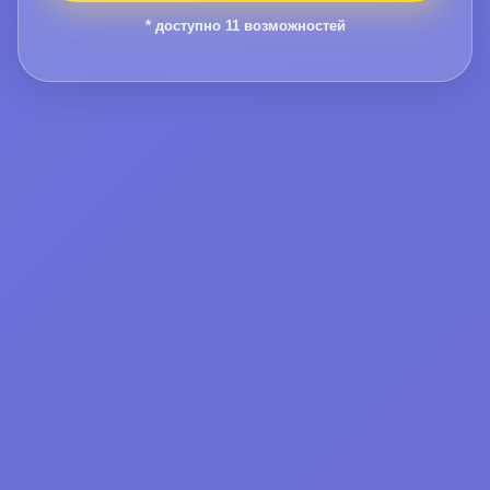
* доступно
11
возможностей