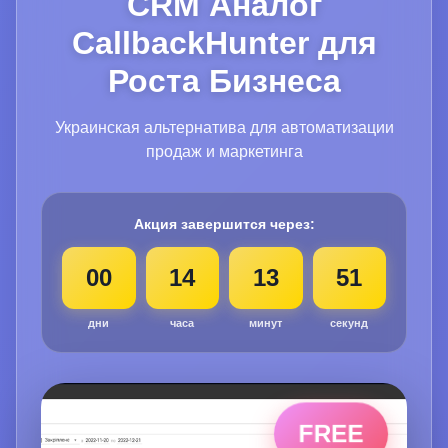
CRM Аналог
CallbackHunter для
Роста Бизнеса
Украинская альтернатива для автоматизации
продаж и маркетинга
Акция завершится через:
00
14
13
50
дни
часа
минут
секунд
FREE