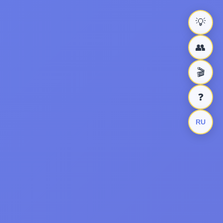
💡
👥
🎬
❓
RU