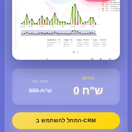
בחינם
מחיר רגיל:
0 ש"ח
999 ש"ח
התחל להשתמש ב-CRM