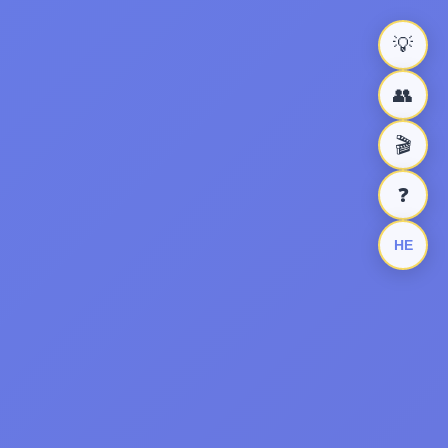
💡
👥
🎬
❓
HE